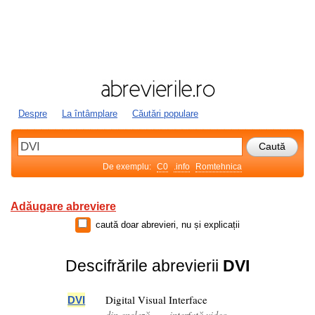
Despre
La întâmplare
Căutări populare
De exemplu:
C0
.info
Romtehnica
Adăugare abreviere
caută doar abrevieri, nu și explicații
Descifrările abrevierii
DVI
Digital Visual Interface
DVI
din engleză — „interfață video