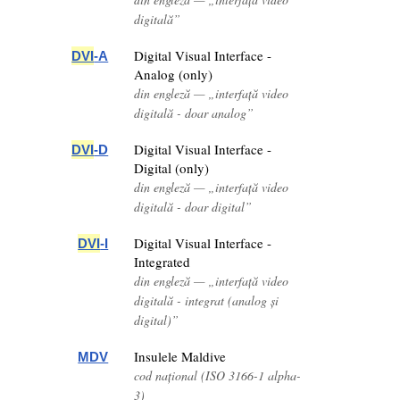
digitală”
Digital Visual Interface -
DVI
-A
Analog (only)
din engleză — „interfață video
digitală - doar analog”
Digital Visual Interface -
DVI
-D
Digital (only)
din engleză — „interfață video
digitală - doar digital”
Digital Visual Interface -
DVI
-I
Integrated
din engleză — „interfață video
digitală - integrat (analog și
digital)”
Insulele Maldive
MDV
cod național (ISO 3166-1 alpha-
3)