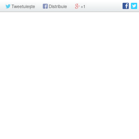
Tweetuiește
Distribuie
+1