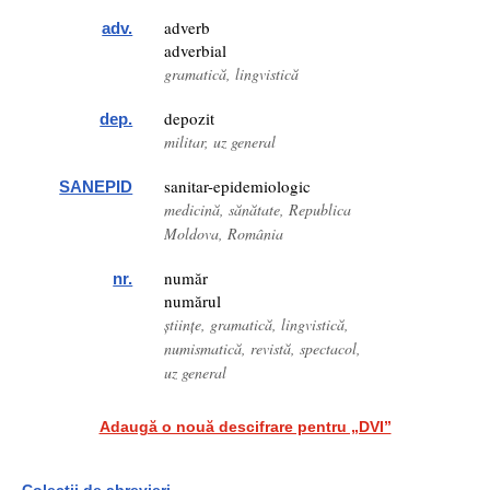
adverb
adv.
adverbial
gramatică, lingvistică
depozit
dep.
militar, uz general
sanitar-epidemiologic
SANEPID
medicină, sănătate, Republica
Moldova, România
număr
nr.
numărul
științe, gramatică, lingvistică,
numismatică, revistă, spectacol,
uz general
Adaugă o nouă descifrare pentru „DVI”