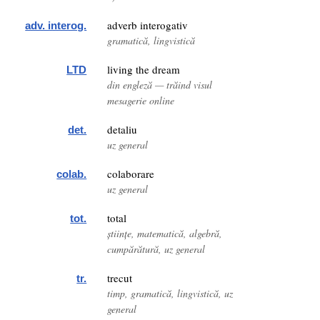
adverb interogativ
adv. interog.
gramatică, lingvistică
living the dream
LTD
din engleză — trăind visul
mesagerie online
detaliu
det.
uz general
colaborare
colab.
uz general
total
tot.
științe, matematică, algebră,
cumpărătură, uz general
trecut
tr.
timp, gramatică, lingvistică, uz
general