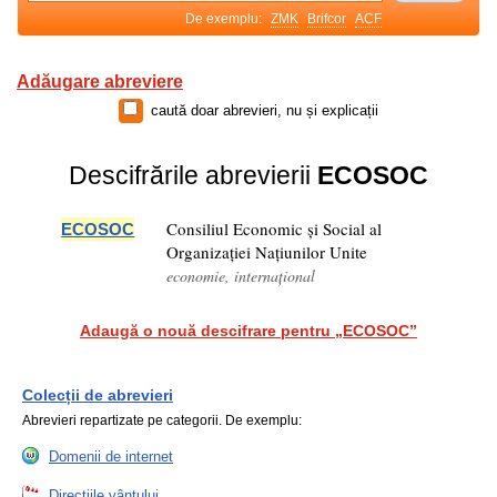
De exemplu:
ZMK
Brifcor
ACF
Adăugare abreviere
caută doar abrevieri, nu și explicații
Descifrările abrevierii
ECOSOC
Consiliul Economic și Social al
ECOSOC
Organizației Națiunilor Unite
economie, internațional
Adaugă o nouă descifrare pentru „ECOSOC”
Colecții de abrevieri
Abrevieri repartizate pe categorii. De exemplu:
Domenii de internet
Direcțiile vântului