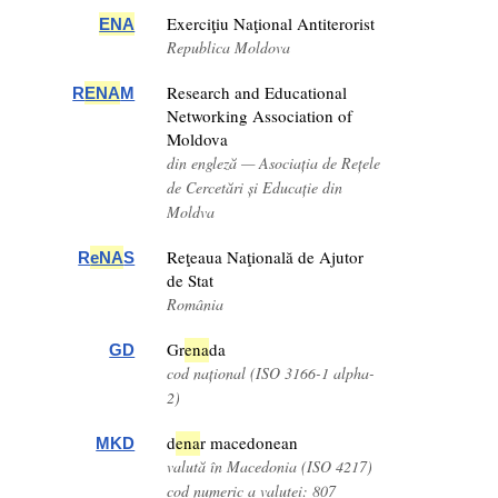
Exerciţiu Naţional Antiterorist
ENA
Republica Moldova
Research and Educational
R
ENA
M
Networking Association of
Moldova
din engleză — Asociația de Rețele
de Cercetări și Educație din
Moldva
Reţeaua Naţională de Ajutor
R
eNA
S
de Stat
România
Gr
ena
da
GD
cod național (ISO 3166-1 alpha-
2)
d
ena
r macedonean
MKD
valută în Macedonia (ISO 4217)
cod numeric a valutei: 807