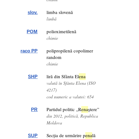
limba slovenă
slov.
limbă
polioximetilenă
POM
chimie
polipropilenă copolimer
raco PP
random
chimie
liră din Sfânta El
ena
SHP
valută în Sfânta Elena (ISO
4217)
cod numeric a valutei: 654
Partidul politic „R
ena
ştere”
PR
din 2012, politică, Republica
Moldova
Secția de urmărire p
ena
lă
SUP