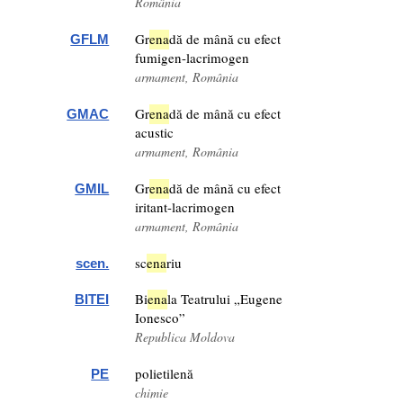
România
Gr
ena
dă de mână cu efect
GFLM
fumigen-lacrimogen
armament, România
Gr
ena
dă de mână cu efect
GMAC
acustic
armament, România
Gr
ena
dă de mână cu efect
GMIL
iritant-lacrimogen
armament, România
sc
ena
riu
scen.
Bi
ena
la Teatrului „Eugene
BITEI
Ionesco”
Republica Moldova
polietilenă
PE
chimie