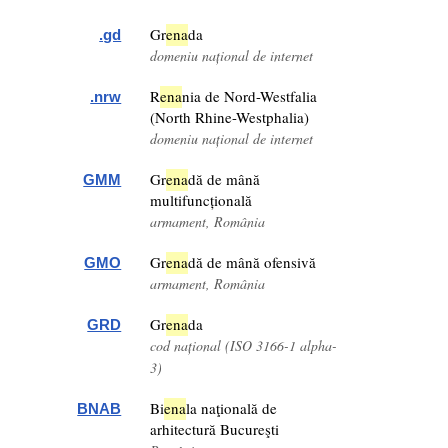
Gr
ena
da
.gd
domeniu național de internet
R
ena
nia de Nord-Westfalia
.nrw
(North Rhine-Westphalia)
domeniu național de internet
Gr
ena
dă de mână
GMM
multifuncțională
armament, România
Gr
ena
dă de mână ofensivă
GMO
armament, România
Gr
ena
da
GRD
cod național (ISO 3166-1 alpha-
3)
Bi
ena
la naţională de
BNAB
arhitectură Bucureşti