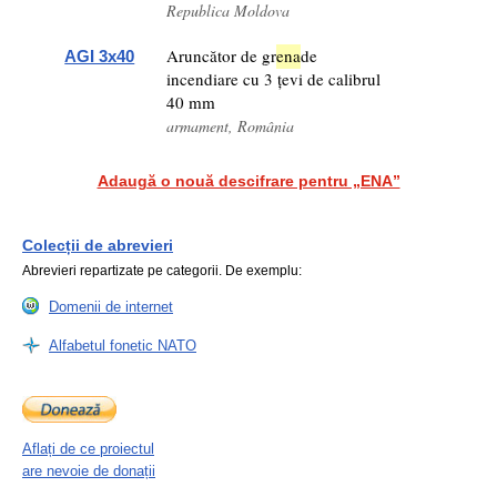
Republica Moldova
Aruncător de gr
ena
de
AGI 3x40
incendiare cu 3 țevi de calibrul
40 mm
armament, România
Adaugă o nouă descifrare pentru „ENA”
Colecții de abrevieri
Abrevieri repartizate pe categorii. De exemplu:
Domenii de internet
Alfabetul fonetic NATO
Aflați de ce proiectul
are nevoie de donații