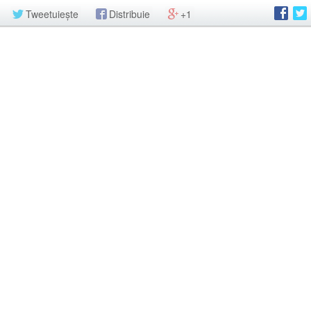
Tweetuiește
Distribuie
+1