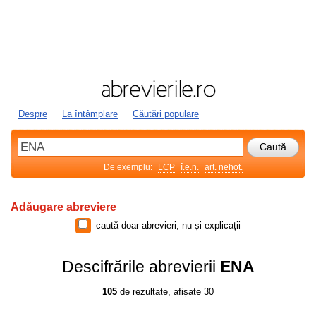
Despre
La întâmplare
Căutări populare
De exemplu:
LCP
î.e.n.
art. nehot.
Adăugare abreviere
caută doar abrevieri, nu și explicații
Descifrările abrevierii
ENA
105
de rezultate, afișate 30