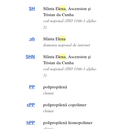
Sfânta El
ena
, Ascension și
SH
Tristan da Cunha
cod național (ISO 3166-1 alpha-
2)
Sfânta El
ena
.sh
domeniu național de internet
Sfânta El
ena
, Ascension și
SHN
Tristan da Cunha
cod național (ISO 3166-1 alpha-
3)
polipropilenă
PP
chimie
polipropilenă copolimer
cPP
chimie
polipropilenă homopolimer
hPP
chimie