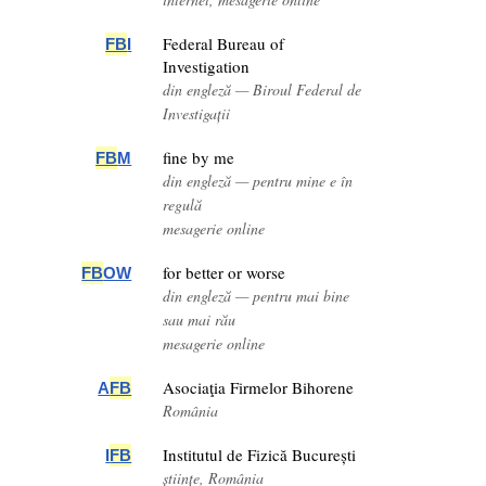
Federal Bureau of
FB
I
Investigation
din engleză — Biroul Federal de
Investigații
fine by me
FB
M
din engleză — pentru mine e în
regulă
mesagerie online
for better or worse
FB
OW
din engleză — pentru mai bine
sau mai rău
mesagerie online
Asociaţia Firmelor Bihorene
A
FB
România
Institutul de Fizică București
I
FB
științe, România