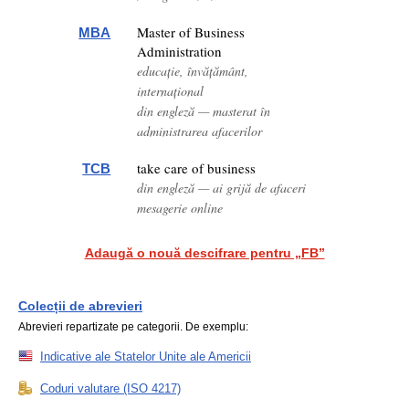
Master of Business
MBA
Administration
educație, învățământ,
internațional
din engleză — masterat în
administrarea afacerilor
take care of business
TCB
din engleză — ai grijă de afaceri
mesagerie online
Adaugă o nouă descifrare pentru „FB”
Colecții de abrevieri
Abrevieri repartizate pe categorii. De exemplu:
Indicative ale Statelor Unite ale Americii
Coduri valutare (ISO 4217)