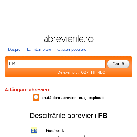
Despre
La întâmplare
Căutări populare
De exemplu:
GBP
HI
NEC
Adăugare abreviere
caută doar abrevieri, nu și explicații
Descifrările abrevierii
FB
Facebook
FB
internet, mesagerie online