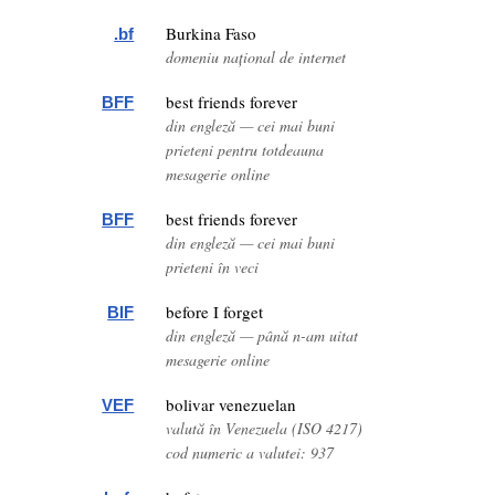
Burkina Faso
.bf
domeniu național de internet
best friends forever
BFF
din engleză — cei mai buni
prieteni pentru totdeauna
mesagerie online
best friends forever
BFF
din engleză — cei mai buni
prieteni în veci
before I forget
BIF
din engleză — până n-am uitat
mesagerie online
bolivar venezuelan
VEF
valută în Venezuela (ISO 4217)
cod numeric a valutei: 937