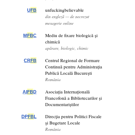
unfuckingbelievable
U
FB
din engleză — de necrezut
mesagerie online
Mediu de fixare biologică şi
M
FB
C
chimică
apărare, biologic, chimic
Centrul Regional de Formare
CR
FB
Continuă pentru Administrația
Publică Locală București
România
Asociația Internațională
AI
FB
D
Francofonă a Bibliotecarilor și
Documentariștilor
Direcţia pentru Politici Fiscale
DP
FB
L
şi Bugetare Locale
România