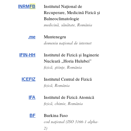
Institutul Național de
INRM
FB
Recuperare, Medicină Fizică și
Balneoclimatologie
medicină, sănătate, România
Muntenegru
.me
domeniu național de internet
Institutul de Fizică și Inginerie
IFIN-HH
Nucleară „Horia Hulubei”
fizică, științe, România
Institutul Central de Fizică
ICEFIZ
fizică, România
Institutul de Fizică Atomică
IFA
fizică, chimie, România
Burkina Faso
BF
cod național (ISO 3166-1 alpha-
2)