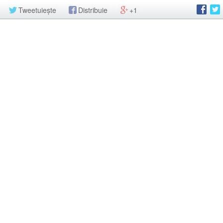
Tweetuiește
Distribuie
+1