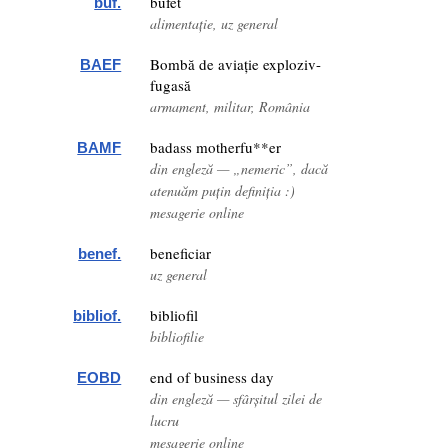
bufet
buf.
alimentație, uz general
Bombă de aviație exploziv-
BAEF
fugasă
armament, militar, România
badass motherfu**er
BAMF
din engleză — „nemeric”, dacă
atenuăm puțin definiția :)
mesagerie online
beneficiar
benef.
uz general
bibliofil
bibliof.
bibliofilie
end of business day
EOBD
din engleză — sfârșitul zilei de
lucru
mesagerie online