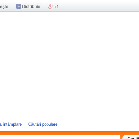
ește
Distribuie
+1
a întâmplare
Căutări populare