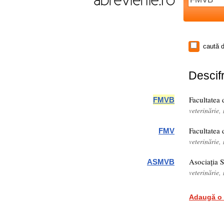
caută d
Descifr
Facultatea
FMVB
veterinărie
Facultatea
FMV
veterinărie
Asociația S
ASMVB
veterinărie
Adaugă o 