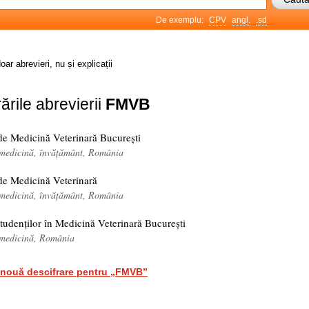
De exemplu:
CPV
angl.
.sd
oar abrevieri, nu și explicații
ările abrevierii
FMVB
 de Medicină Veterinară București
, medicină, învățământ, România
 de Medicină Veterinară
, medicină, învățământ, România
tudenților în Medicină Veterinară București
, medicină, România
nouă descifrare pentru „FMVB”