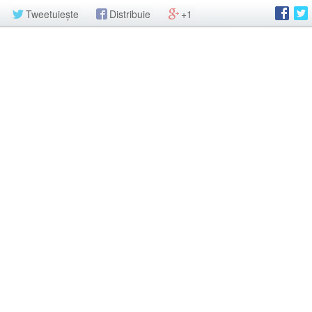
Tweetuiește
Distribuie
+1