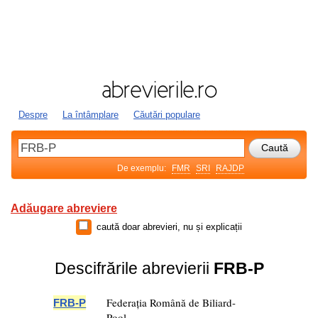
Despre
La întâmplare
Căutări populare
De exemplu:
FMR
SRI
RAJDP
Adăugare abreviere
caută doar abrevieri, nu și explicații
Descifrările abrevierii
FRB-P
Federația Română de Biliard-
FRB-P
Pool