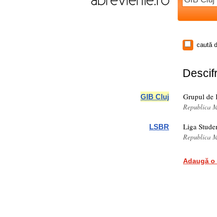
caută d
Descifr
Grupul de I
GIB Cluj
Republica 
Liga Stude
LSBR
Republica 
Adaugă o 