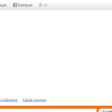
ește
Distribuie
+1
a întâmplare
Căutări populare