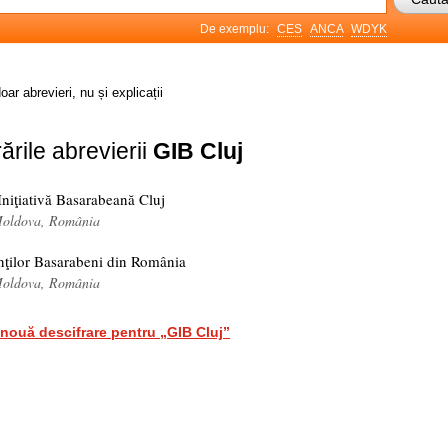
De exemplu:
CES
ANCA
WDYK
oar abrevieri, nu și explicații
ările abrevierii
GIB Cluj
niţiativă Basarabeană Cluj
Moldova, România
nţilor Basarabeni din România
Moldova, România
nouă descifrare pentru „GIB Cluj”