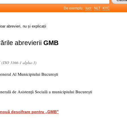
De exemplu:
lucr.
NLT
KYC
oar abrevieri, nu și explicații
ările abrevierii
GMB
l (ISO 3166-1 alpha-3)
General Al Municipiului Bucureşti
nerală de Asistență Socială a municipiului Bucureşti
nouă descifrare pentru „GMB”