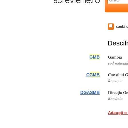
caută d
Descifr
Gambia
GMB
cod naționa
Consiliul 
C
GMB
România
Direcția Ge
DGASMB
România
Adaugă o 