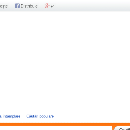
ește
Distribuie
+1
a întâmplare
Căutări populare