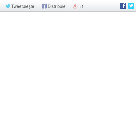
Tweetuiește
Distribuie
+1