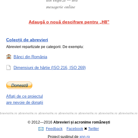
mesagerie online
Adaugă o nouă descifrare pentru „H8”
Colecții de abrevieri
Abrevieri repartizate pe categorii. De exemplu:
Bănci din România
Dimensiuni de hârtie (ISO 216, ISO 269)
Aflați de ce proiectul
are nevoie de donații
© 2012—2016
Abrevieri și acronime românești
Feedback
Facebook
✖
Twitter
Proiect susținut de
xnn.ro