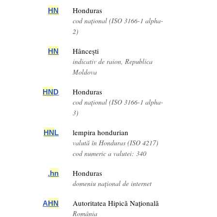
Honduras
HN
cod național (ISO 3166-1 alpha-
2)
Hâncești
HN
indicativ de raion, Republica
Moldova
Honduras
HN
D
cod național (ISO 3166-1 alpha-
3)
lempira hondurian
HN
L
valută în Honduras (ISO 4217)
cod numeric a valutei: 340
Honduras
.
hn
domeniu național de internet
Autoritatea Hipică Națională
A
HN
România