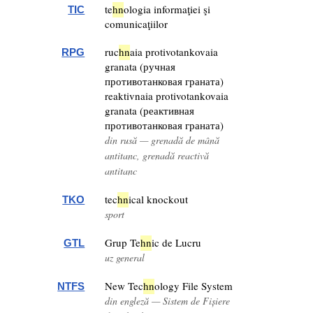
te
hn
ologia informaţiei şi
TIC
comunicaţiilor
ruc
hn
aia protivotankovaia
RPG
granata (ручная
противотанковая граната)
reaktivnaia protivotankovaia
granata (реактивная
противотанковая граната)
din rusă — grenadă de mână
antitanc, grenadă reactivă
antitanc
tec
hn
ical knockout
TKO
sport
Grup Te
hn
ic de Lucru
GTL
uz general
New Tec
hn
ology File System
NTFS
din engleză — Sistem de Fișiere