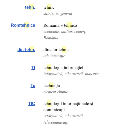
te
hn
ic
te
hn
.
științe, uz general
România + te
hn
ică
Romte
hn
ica
economie, militar, comerț,
România
director te
hn
ic
dir. te
hn
.
administrație
te
hn
ologia informaţiei
TI
informatică, cibernetică, industrie
tec
hn
ețiu
Tc
element chimic
te
hn
ologii informaționale și
TIC
comunicații
informatică, cibernetică,
telecomunicații