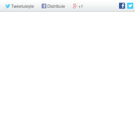
Tweetuiește
Distribuie
+1