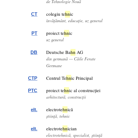
de Tehnologie Nouă
colegiu te
hn
ic
CT
învățământ, educație, uz general
proiect te
hn
ic
PT
uz general
Deutsche Ba
hn
AG
DB
din germană — Căile Ferate
Germane
Centrul Te
hn
ic Principal
CTP
proiect te
hn
ic al construcției
PTC
arhitectură, construcții
electrote
hn
ică
elt.
știință, tehnic
electrote
hn
ician
elt.
electrotehnică, specialist, știință