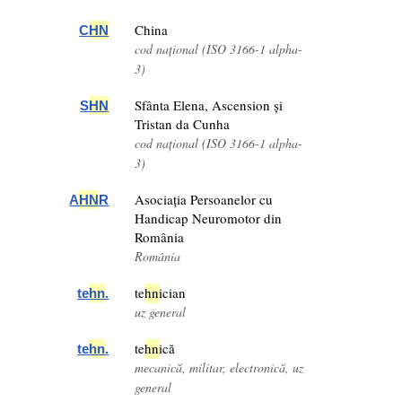
China
C
HN
cod național (ISO 3166-1 alpha-
3)
Sfânta Elena, Ascension și
S
HN
Tristan da Cunha
cod național (ISO 3166-1 alpha-
3)
Asociația Persoanelor cu
A
HN
R
Handicap Neuromotor din
România
România
te
hn
ician
te
hn
.
uz general
te
hn
ică
te
hn
.
mecanică, militar, electronică, uz
general