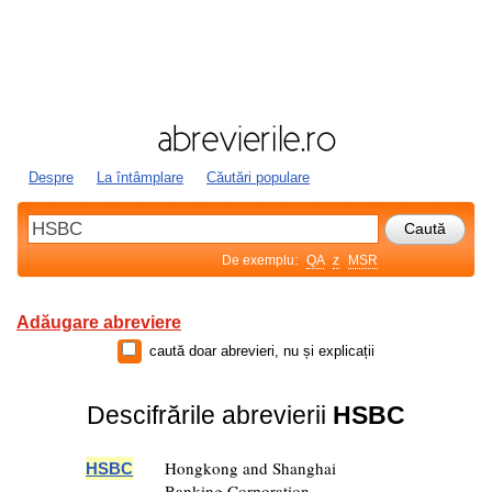
Despre
La întâmplare
Căutări populare
De exemplu:
QA
z
MSR
Adăugare abreviere
caută doar abrevieri, nu și explicații
Descifrările abrevierii
HSBC
Hongkong and Shanghai
HSBC
Banking Corporation