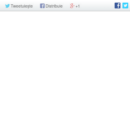
Tweetuiește
Distribuie
+1