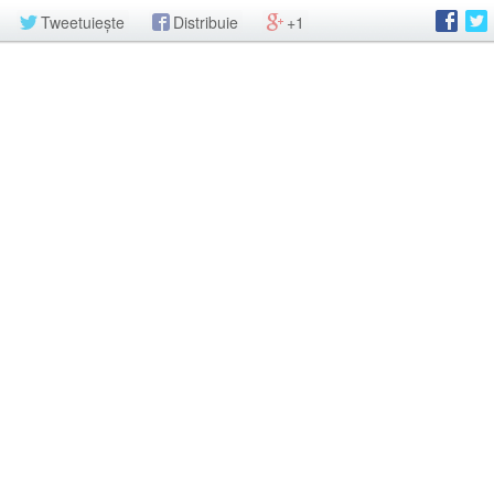
Tweetuiește
Distribuie
+1