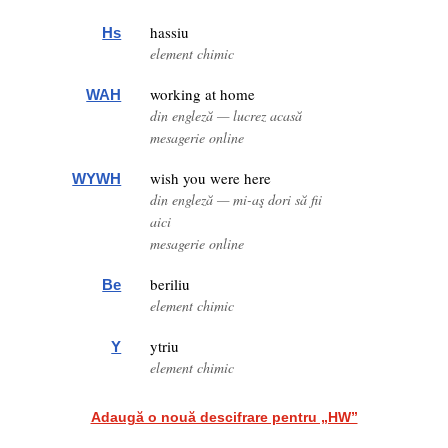
hassiu
Hs
element chimic
working at home
WAH
din engleză — lucrez acasă
mesagerie online
wish you were here
WYWH
din engleză — mi-aş dori să fii
aici
mesagerie online
beriliu
Be
element chimic
ytriu
Y
element chimic
Adaugă o nouă descifrare pentru „HW”