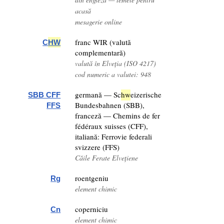
acasă
mesagerie online
franc WIR (valută
C
HW
complementară)
valută în Elveția (ISO 4217)
cod numeric a valutei: 948
germană — Sc
hw
eizerische
SBB CFF
Bundesbahnen (SBB),
FFS
franceză — Chemins de fer
fédéraux suisses (CFF),
italiană: Ferrovie federali
svizzere (FFS)
Căile Ferate Elvețiene
roentgeniu
Rg
element chimic
coperniciu
Cn
element chimic