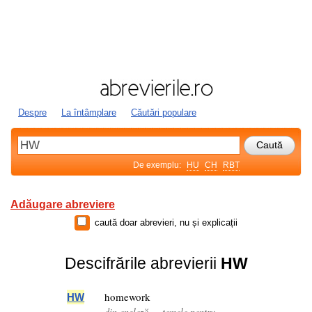
Despre
La întâmplare
Căutări populare
De exemplu:
HU
CH
RBT
Adăugare abreviere
caută doar abrevieri, nu și explicații
Descifrările abrevierii
HW
homework
HW
din engleză — temele pentru