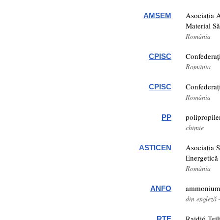
Asociația A
AMSEM
Material S
România
Confederați
CPISC
România
Confederați
CPISC
România
polipropil
PP
chimie
Asociația S
ASTICEN
Energetică
România
ammonium ni
ANFO
din engleză 
Raidió Teil
RTE