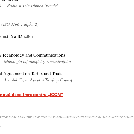
ă — Radio și Televiziunea Irlandei
l (ISO 3166-1 alpha-2)
Română a Băncilor
on Technology and Communications
— tehnologia informaţiei şi comunicaţiilor
l Agreement on Tariffs and Trade
 — Acordul General pentru Tarife și Comerț
nouă descifrare pentru „ICOM”
i