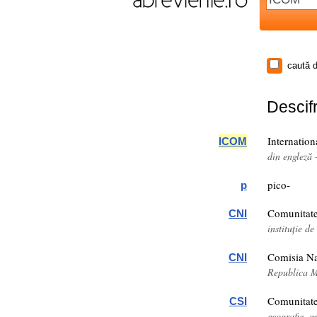
caută d
Descifr
Internatio
ICOM
din engleză 
pico-
p
Comunitate
CNI
instituție d
Comisia Naţ
CNI
Republica 
Comunitate
CSI
geografie, g