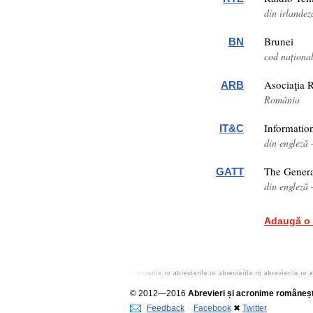
din irlandez
Brunei
BN
cod naționa
Asociaţia 
ARB
România
Informati
IT&C
din engleză 
The Genera
GATT
din engleză
Adaugă o 
© 2012—2016
Abrevieri și acronime româneșt
Feedback
Facebook
✖
Twitter