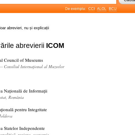
De exemplu:
CCI
ALOL
BCU
oar abrevieri, nu și explicații
ările abrevierii
ICOM
nal Council of Museums
— Consiliul Internațional al Muzeelor
a Națională de Informații
e stat, România
ională pentru Integritate
Moldova
a Statelor Independente
eopolitică, regiune, economie