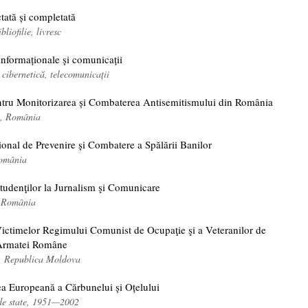
ctată și completată
bliofilie, livresc
informaționale și comunicații
 cibernetică, telecomunicații
ntru Monitorizarea și Combaterea Antisemitismului din România
m, România
ional de Prevenire și Combatere a Spălării Banilor
România
tudenţilor la Jurnalism şi Comunicare
, România
Victimelor Regimului Comunist de Ocupaţie şi a Veteranilor de
Armatei Române
 Republica Moldova
a Europeană a Cărbunelui și Oțelului
de state, 1951—2002