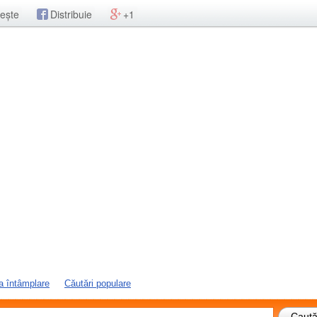
ește
Distribuie
+1
a întâmplare
Căutări populare