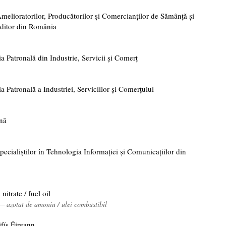
melioratorilor, Producătorilor și Comercianților de Sămânță și
ăditor din România
a Patronală din Industrie, Servicii și Comerț
a Patronală a Industriei, Serviciilor și Comerțului
enă
pecialiștilor în Tehnologia Informației și Comunicațiilor din
trate / fuel oil
— azotat de amoniu / ulei combustibil
ifís Éireann