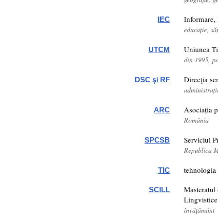
Informare,
IEC
educație, să
Uniunea Ti
UTCM
din 1995, p
Direcţia ser
DSC şi RF
administrați
Asociația 
ARC
România
Serviciul P
SPCSB
Republica 
tehnologia 
TIC
Masteratul 
SCILL
Lingvistice
învățământ