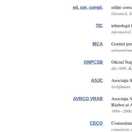
ediție core
ed. cor. compl.
literatură, bi
tehnologii 
TIC
informatică,
Centrul pe
MCA
antisemitis
Oficiul Naț
ONPCSB
din 1999, 
Asociaţia S
ASJC
învățământ
Asociaţia 
AVRCO VRAR
Război ai 
1994—2000,
Comunitate
CECO
comunitate 