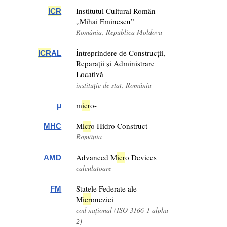
Institutul Cultural Român
ICR
„Mihai Eminescu”
România, Republica Moldova
Întreprindere de Construcții,
ICR
AL
Reparații și Administrare
Locativă
instituție de stat, România
m
icr
o-
μ
M
icr
o Hidro Construct
MHC
România
Advanced M
icr
o Devices
AMD
calculatoare
Statele Federate ale
FM
M
icr
oneziei
cod național (ISO 3166-1 alpha-
2)