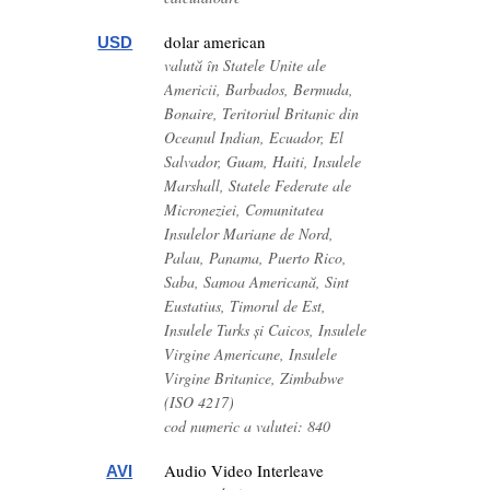
dolar american
USD
valută în Statele Unite ale
Americii, Barbados, Bermuda,
Bonaire, Teritoriul Britanic din
Oceanul Indian, Ecuador, El
Salvador, Guam, Haiti, Insulele
Marshall, Statele Federate ale
Microneziei, Comunitatea
Insulelor Mariane de Nord,
Palau, Panama, Puerto Rico,
Saba, Samoa Americană, Sint
Eustatius, Timorul de Est,
Insulele Turks și Caicos, Insulele
Virgine Americane, Insulele
Virgine Britanice, Zimbabwe
(ISO 4217)
cod numeric a valutei: 840
Audio Video Interleave
AVI