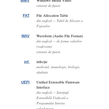
Windows Media Video
WMV
extensie de fișiere
File Allocation Table
FAT
din engleză — Tabel de Alocare a
Fișierelor
Waveform (Audio File Format)
WAV
din engleză — de forma valurilor
(wafevorm)
extensie de fișiere
infecție
inf.
medicină, imunologie, biologie,
sănătate
Unified Extensible Firmware
UEFI
Interface
din engleză — Interfață
Extensibilă Unificată a
Programului Intrisec
calculatoare