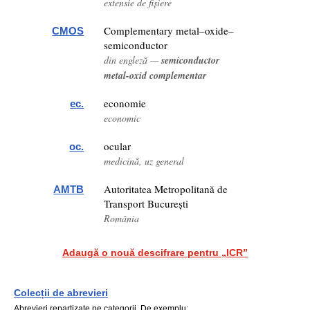
extensie de fișiere
Complementary metal–oxide–
CMOS
semiconductor
din engleză —
semiconductor
metal-oxid complementar
economie
ec.
economic
ocular
oc.
medicină, uz general
Autoritatea Metropolitană de
AMTB
Transport București
România
Adaugă o nouă descifrare pentru „ICR”
Colecții de abrevieri
Abrevieri repartizate pe categorii. De exemplu: