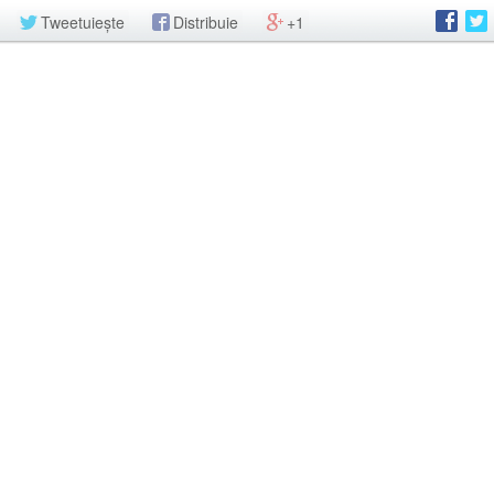
Tweetuiește
Distribuie
+1