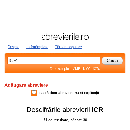
Despre
La întâmplare
Căutări populare
De exemplu:
MMR
NYC
ICTc
Adăugare abreviere
caută doar abrevieri, nu și explicații
Descifrările abrevierii
ICR
31
de rezultate, afișate 30