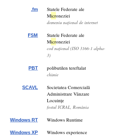
Statele Federate ale
.fm
M
icr
oneziei
domeniu național de internet
Statele Federate ale
FSM
M
icr
oneziei
cod național (ISO 3166-1 alpha-
3)
polibutilen tereftalat
PBT
chimie
Societatea Comercială
SCAVL
Administrare Vânzare
Locuințe
fostul ICRAL, România
Windows Runtime
Windows RT
Windows experience
Windows XP