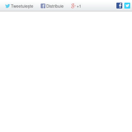
Tweetuiește
Distribuie
+1