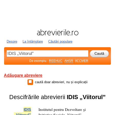
Despre
La întâmplare
Căutări populare
De exemplu:
REEHUC
AHSR
IICCMER
Adăugare abreviere
caută doar abrevieri, nu și explicații
Descifrările abrevierii
IDIS „Viitorul”
Institutul pentru Dezvoltare şi
IDIS
Iniţiative Sociale „Viitorul”
„Viitorul”