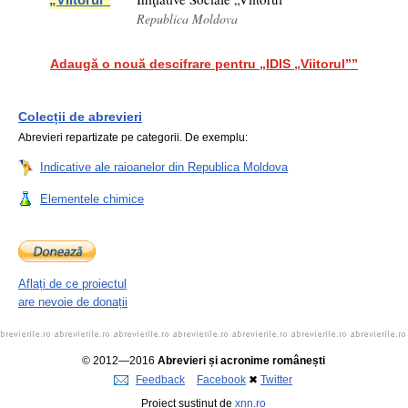
Republica Moldova
Adaugă o nouă descifrare pentru „IDIS „Viitorul””
Colecții de abrevieri
Abrevieri repartizate pe categorii. De exemplu:
Indicative ale raioanelor din Republica Moldova
Elementele chimice
Aflați de ce proiectul
are nevoie de donații
© 2012—2016
Abrevieri și acronime românești
Feedback
Facebook
✖
Twitter
Proiect susținut de
xnn.ro