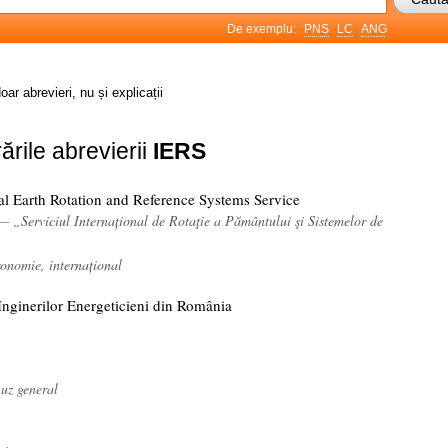
De exemplu:
PNS
LC
ANG
oar abrevieri, nu și explicații
ările abrevierii
IERS
nal Earth Rotation and Reference Systems Service
— „Serviciul Internațional de Rotaţie a Pământului şi Sistemelor de
onomie, internațional
Inginerilor Energeticieni din România
 uz general