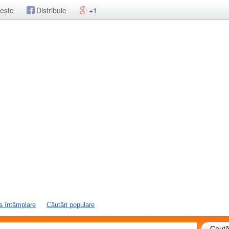
ește
Distribuie
+1
a întâmplare
Căutări populare