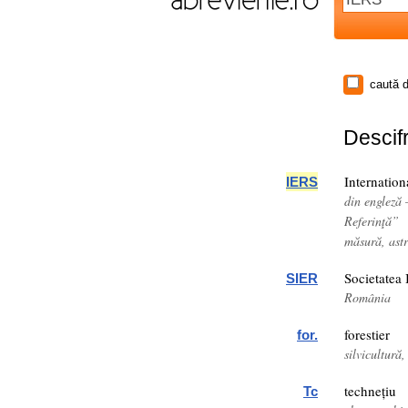
caută d
Descifr
Internatio
IERS
din engleză 
Referinţă”
măsură, astr
Societatea 
SIER
România
forestier
for.
silvicultură,
technețiu
Tc