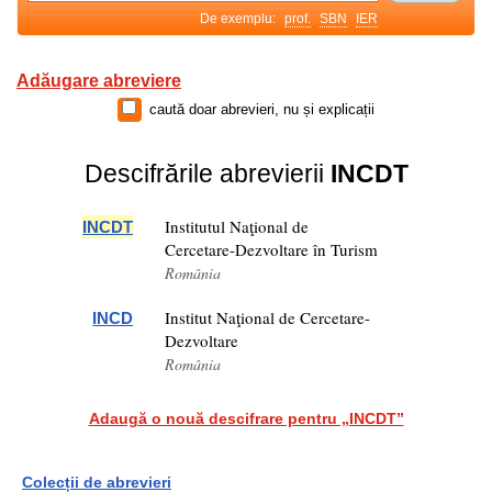
De exemplu:
prof.
SBN
IER
Adăugare abreviere
caută doar abrevieri, nu și explicații
Descifrările abrevierii
INCDT
Institutul Naţional de
INCDT
Cercetare-Dezvoltare în Turism
România
Institut Naţional de Cercetare-
INCD
Dezvoltare
România
Adaugă o nouă descifrare pentru „INCDT”
Colecții de abrevieri