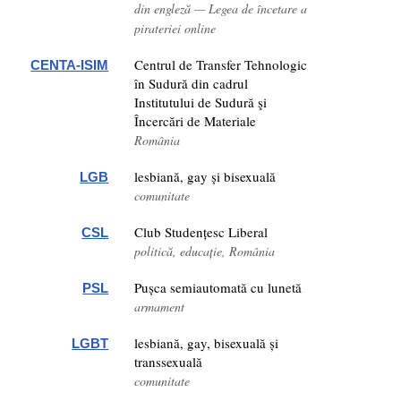
din engleză — Legea de încetare a
pirateriei online
Centrul de Transfer Tehnologic
CENTA-ISIM
în Sudură din cadrul
Institutului de Sudură şi
Încercări de Materiale
România
lesbiană, gay și bisexuală
LGB
comunitate
Club Studențesc Liberal
CSL
politică, educație, România
Pușca semiautomată cu lunetă
PSL
armament
lesbiană, gay, bisexuală și
LGBT
transsexuală
comunitate