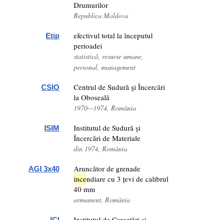
Drumurilor
Republica Moldova
efectivul total la începutul
Etip
perioadei
statistică, resurse umane,
personal, management
Centrul de Sudură şi Încercări
CSIO
la Oboseală
1970—1974, România
Institutul de Sudură şi
ISIM
Încercări de Materiale
din 1974, România
Aruncător de grenade
AGI 3x40
ince
ndiare cu 3 țevi de calibrul
40 mm
armament, România
Institutul de Cercetări şi
ICI