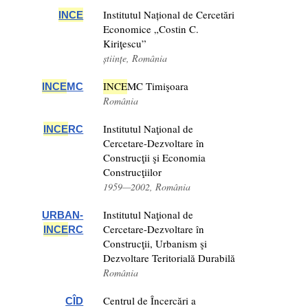
Institutul Național de Cercetări
INCE
Economice „Costin C.
Kiriţescu”
științe, România
INCE
MC Timişoara
INCE
MC
România
Institutul Naţional de
INCE
RC
Cercetare-Dezvoltare în
Construcţii şi Economia
Construcţiilor
1959—2002, România
Institutul Naţional de
URBAN-
Cercetare-Dezvoltare în
INCE
RC
Construcţii, Urbanism şi
Dezvoltare Teritorială Durabilă
România
Centrul de Încercări a
CÎD