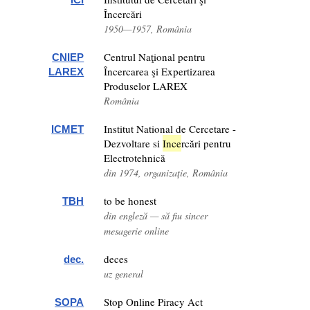
Încercări
1950—1957, România
Centrul Naţional pentru
CNIEP
Încercarea şi Expertizarea
LAREX
Produselor LAREX
România
Institut National de Cercetare -
ICMET
Dezvoltare si
Ince
rcări pentru
Electrotehnică
din 1974, organizație, România
to be honest
TBH
din engleză — să fiu sincer
mesagerie online
deces
dec.
uz general
Stop Online Piracy Act
SOPA