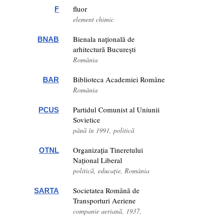
fluor
F
element chimic
Bienala naţională de
BNAB
arhitectură Bucureşti
România
Biblioteca Academiei Române
BAR
România
Partidul Comunist al Uniunii
PCUS
Sovietice
până în 1991, politică
Organizația Tineretului
OTNL
Național Liberal
politică, educație, România
Societatea Română de
SARTA
Transporturi Aeriene
companie aeriană, 1937,