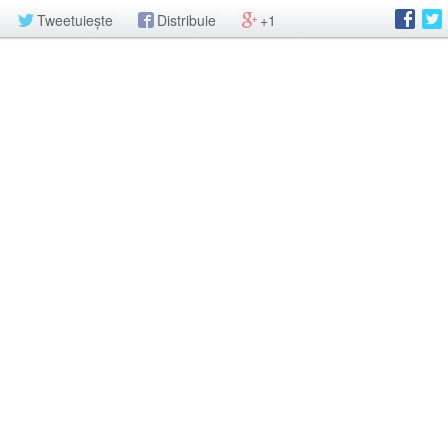
Tweetuiește
Distribuie
+1