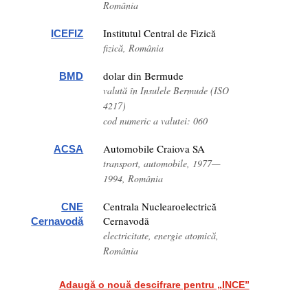
România
Institutul Central de Fizică
ICEFIZ
fizică, România
dolar din Bermude
BMD
valută în Insulele Bermude (ISO
4217)
cod numeric a valutei: 060
Automobile Craiova SA
ACSA
transport, automobile, 1977—
1994, România
Centrala Nuclearoelectrică
CNE
Cernavodă
Cernavodă
electricitate, energie atomică,
România
Adaugă o nouă descifrare pentru „INCE”