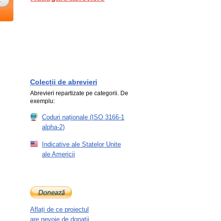
Colecții de abrevieri
Abrevieri repartizate pe categorii. De
exemplu:
Coduri naționale (ISO 3166-1
alpha-2)
Indicative ale Statelor Unite
ale Americii
Aflați de ce proiectul
are nevoie de donații