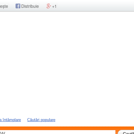
ește
Distribuie
+1
a întâmplare
Căutări populare