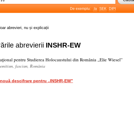
De exemplu:
.la
SEK
DIPI
oar abrevieri, nu și explicații
ările abrevierii
INSHR-EW
Naţional pentru Studierea Holocaustului din România „Elie Wiesel”
isemitism, fascism, România
nouă descifrare pentru „INSHR-EW”