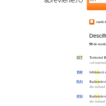
caută d
Descifr
59
de rezult
Teritoriul 
IOT
cod naționa
bibl
iot
ecă 
BM
Rad
iot
elev
RAI
din italiană
Rad
iot
elev
RSI
din italiană