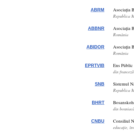
Asociația B
ABRM
Republica 
Asociația B
ABBNR
România
Asociaţia B
ABIDOR
România
Ens Públic
EPRTVIB
din francez
Sistemul Na
SNB
Republica 
Bosanskoh
BHRT
din bosniacă
Consiliul N
CNBU
educație, î