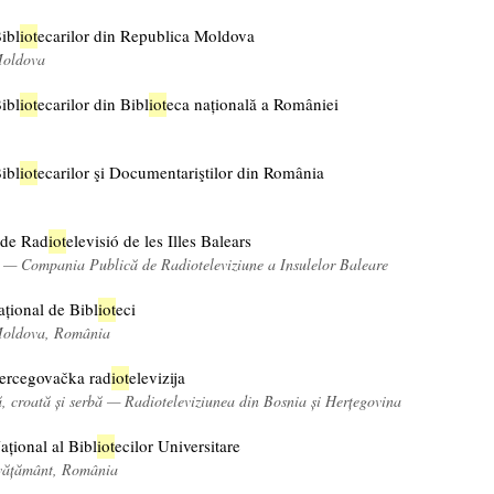
ibl
iot
ecarilor din Republica Moldova
Moldova
ibl
iot
ecarilor din Bibl
iot
eca națională a României
ibl
iot
ecarilor şi Documentariştilor din România
 de Rad
iot
elevisió de les Illes Balears
ă — Compania Publică de Radioteleviziune a Insulelor Baleare
țional de Bibl
iot
eci
Moldova, România
ercegovačka rad
iot
elevizija
, croată și serbă — Radioteleviziunea din Bosnia și Herțegovina
ațional al Bibl
iot
ecilor Universitare
nvățământ, România