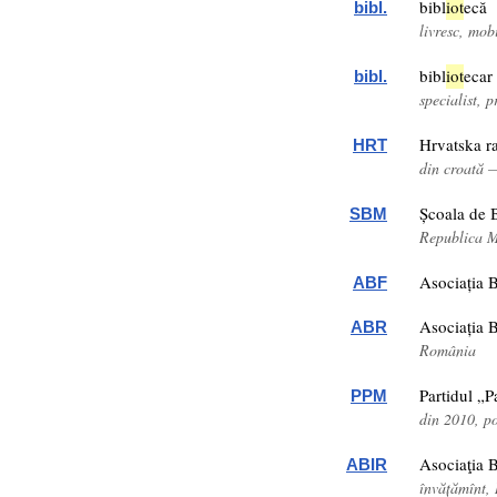
bibl
iot
ecă
bibl.
livresc, mob
bibl
iot
ecar
bibl.
specialist, p
Hrvatska r
HRT
din croată 
Școala de 
SBM
Republica 
Asociația B
ABF
Asociația B
ABR
România
Partidul „P
PPM
din 2010, p
Asociaţia B
ABIR
învățămînt,