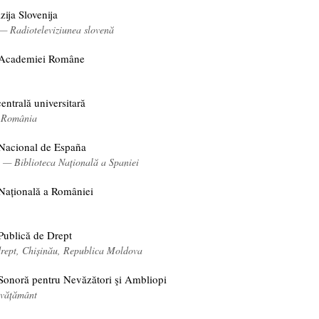
zija Slovenija
 — Radioteleviziunea slovenă
 Academiei Române
entrală universitară
, România
Nacional de España
ă — Biblioteca Națională a Spaniei
Națională a României
Publică de Drept
 drept, Chișinău, Republica Moldova
Sonoră pentru Nevăzători şi Ambliopi
nvățământ