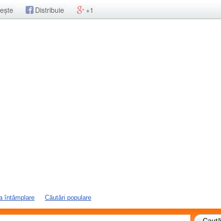
ește
Distribuie
+1
a întâmplare
Căutări populare