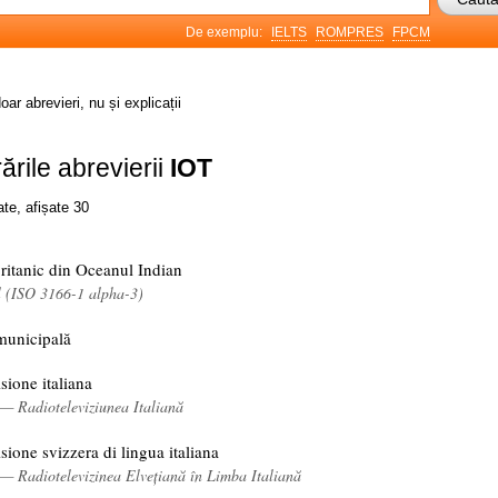
De exemplu:
IELTS
ROMPRES
FPCM
oar abrevieri, nu și explicații
ările abrevierii
IOT
ate, afișate 30
Britanic din Oceanul Indian
l (ISO 3166-1 alpha-3)
municipală
isione italiana
 — Radioteleviziunea Italiană
isione svizzera di lingua italiana
 — Radiotelevizinea Elvețiană în Limba Italiană