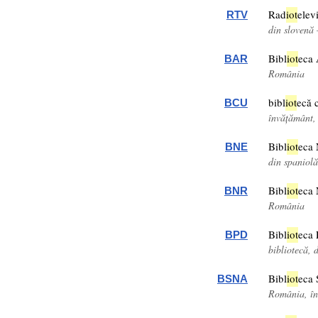
Rad
iot
elevi
RTV
din slovenă
Bibl
iot
eca
BAR
România
bibl
iot
ecă c
BCU
învățământ
Bibl
iot
eca 
BNE
din spaniol
Bibl
iot
eca 
BNR
România
Bibl
iot
eca 
BPD
bibliotecă,
Bibl
iot
eca 
BSNA
România, î