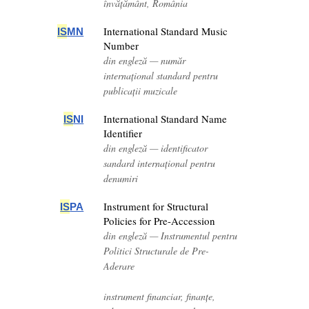
învățământ, România
International Standard Music
IS
MN
Number
din engleză — număr
internațional standard pentru
publicații muzicale
International Standard Name
IS
NI
Identifier
din engleză — identificator
sandard internațional pentru
denumiri
Instrument for Structural
IS
PA
Policies for Pre-Accession
din engleză — Instrumentul pentru
Politici Structurale de Pre-
Aderare
instrument financiar, finanțe,