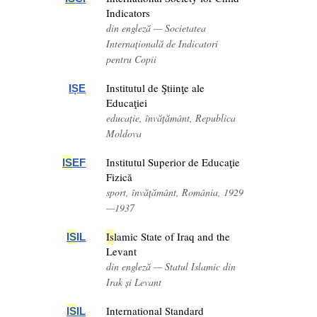
Indicators
din engleză — Societatea
Internațională de Indicatori
pentru Copii
Institutul de Ştiinţe ale
IȘE
Educaţiei
educație, învățământ, Republica
Moldova
Institutul Superior de Educaţie
IS
EF
Fizică
sport, învățământ, România, 1929
—1937
Is
lamic State of Iraq and the
IS
IL
Levant
din engleză — Statul Islamic din
Irak și Levant
International Standard
IS
IL