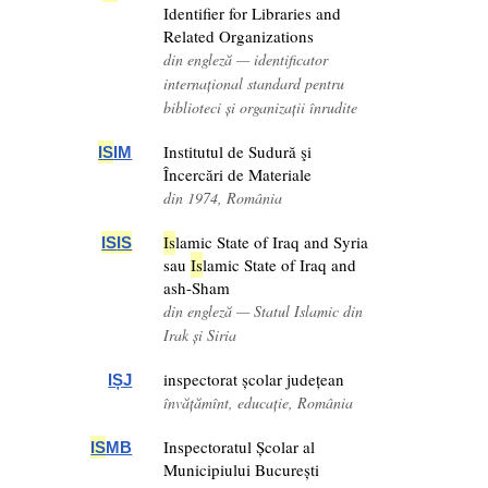
Identifier for Libraries and
Related Organizations
din engleză — identificator
internațional standard pentru
biblioteci și organizații înrudite
Institutul de Sudură şi
IS
IM
Încercări de Materiale
din 1974, România
Is
lamic State of Iraq and Syria
IS
IS
sau
Is
lamic State of Iraq and
ash-Sham
din engleză — Statul Islamic din
Irak și Siria
inspectorat școlar județean
IȘJ
învățămînt, educație, România
Inspectoratul Școlar al
IS
MB
Municipiului București