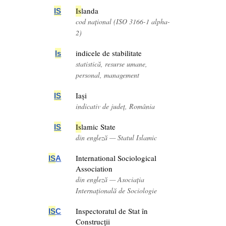
Is
landa
IS
cod național (ISO 3166-1 alpha-
2)
indicele de stabilitate
Is
statistică, resurse umane,
personal, management
Iași
IS
indicativ de județ, România
Is
lamic State
IS
din engleză — Statul Islamic
International Sociological
IS
A
Association
din engleză — Asociația
Internațională de Sociologie
Inspectoratul de Stat în
IS
C
Construcții