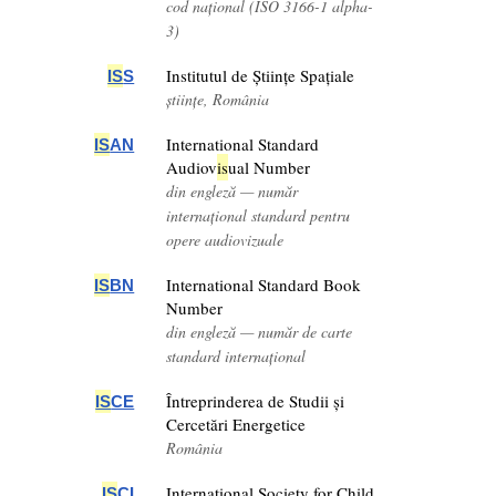
cod național (ISO 3166-1 alpha-
3)
Institutul de Științe Spațiale
IS
S
științe, România
International Standard
IS
AN
Audiov
is
ual Number
din engleză — număr
internațional standard pentru
opere audiovizuale
International Standard Book
IS
BN
Number
din engleză — număr de carte
standard internațional
Întreprinderea de Studii și
IS
CE
Cercetări Energetice
România
International Society for Child
IS
CI