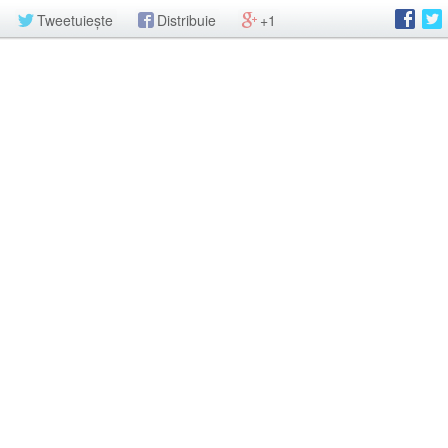
Tweetuiește
Distribuie
+1