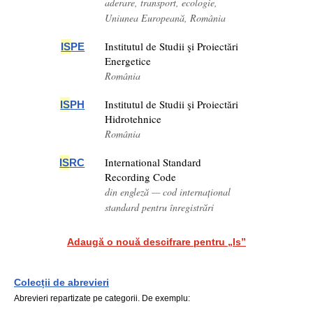
aderare, transport, ecologie,
Uniunea Europeană, România
Institutul de Studii şi Proiectări
IS
PE
Energetice
România
Institutul de Studii şi Proiectări
IS
PH
Hidrotehnice
România
International Standard
IS
RC
Recording Code
din engleză — cod internațional
standard pentru înregistrări
Adaugă o nouă descifrare pentru „Is”
Colecții de abrevieri
Abrevieri repartizate pe categorii. De exemplu: