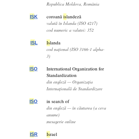
Republica Moldova, România
coroană
is
landeză
IS
K
valută în Islanda (ISO 4217)
cod numeric a valutei: 352
Is
landa
IS
L
cod național (ISO 3166-1 alpha-
3)
International Organization for
IS
O
Standardization
din engleză — Organizația
Internațională de Standardizare
in search of
IS
O
din engleză — în căutarea (a ceva
anume)
mesagerie online
Is
rael
IS
R