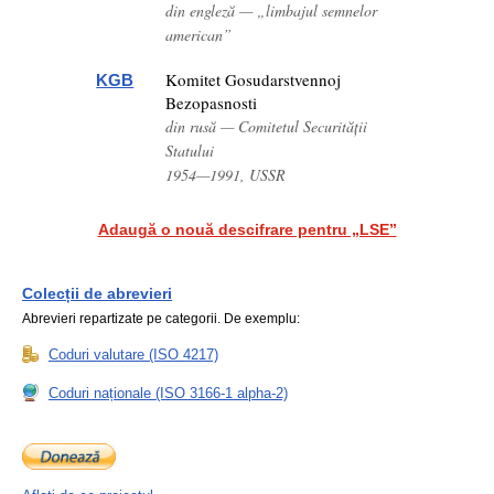
din engleză — „limbajul semnelor
american”
Komitet Gosudarstvennoj
KGB
Bezopasnosti
din rusă — Comitetul Securității
Statului
1954—1991, USSR
Adaugă o nouă descifrare pentru „LSE”
Colecții de abrevieri
Abrevieri repartizate pe categorii. De exemplu:
Coduri valutare (ISO 4217)
Coduri naționale (ISO 3166-1 alpha-2)