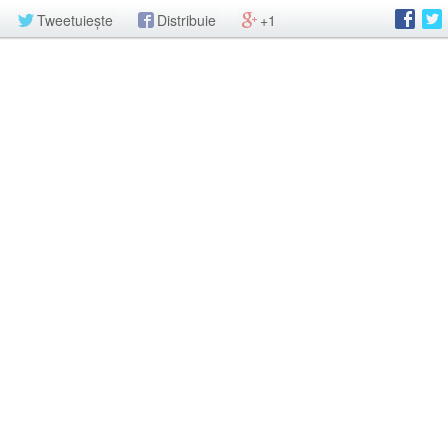
Tweetuiește
Distribuie
+1