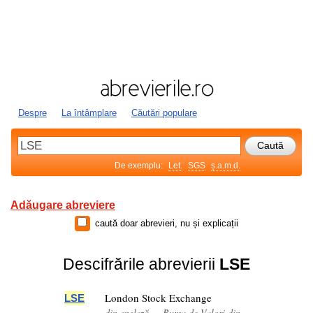
Despre
La întâmplare
Căutări populare
De exemplu:
Let.
SGS
ș.a.m.d.
Adăugare abreviere
caută doar abrevieri, nu și explicații
Descifrările abrevierii
LSE
London Stock Exchange
LSE
din engleză — Bursa de Valori din