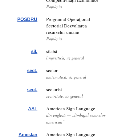
Competitivităţii Economice”
România
Programul Operaţional
POSDRU
Sectorial Dezvoltarea
resurselor umane
România
silabă
sil.
lingvistică, uz general
sector
sect.
matematică, uz general
sectorist
sect.
securitate, uz general
American Sign Language
ASL
din engleză — „limbajul semnelor
american”
American Sign Language
Ameslan