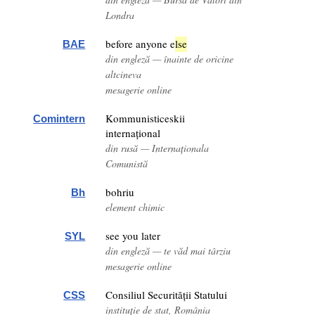
Londra
before anyone e
lse
BAE
din engleză — înainte de oricine
altcineva
mesagerie online
Kommunisticeskii
Comintern
internațional
din rusă — Internaționala
Comunistă
bohriu
Bh
element chimic
see you later
SYL
din engleză — te văd mai târziu
mesagerie online
Consiliul Securității Statului
CSS
instituție de stat, România