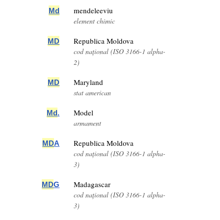
mendeleeviu
Md
element chimic
Republica Moldova
MD
cod național (ISO 3166-1 alpha-
2)
Maryland
MD
stat american
Model
Md
.
armament
Republica Moldova
MD
A
cod național (ISO 3166-1 alpha-
3)
Madagascar
MD
G
cod național (ISO 3166-1 alpha-
3)