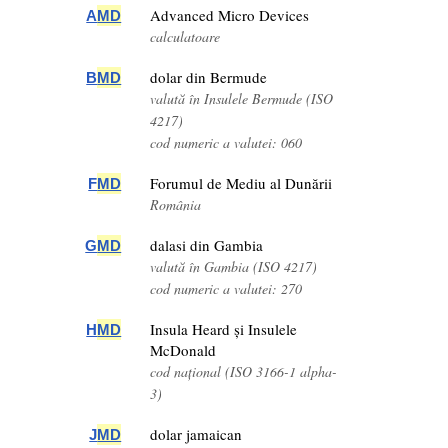
Advanced Micro Devices
A
MD
calculatoare
dolar din Bermude
B
MD
valută în Insulele Bermude (ISO
4217)
cod numeric a valutei: 060
Forumul de Mediu al Dunării
F
MD
România
dalasi din Gambia
G
MD
valută în Gambia (ISO 4217)
cod numeric a valutei: 270
Insula Heard și Insulele
H
MD
McDonald
cod național (ISO 3166-1 alpha-
3)
dolar jamaican
J
MD