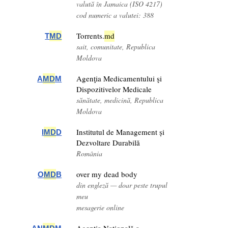
valută în Jamaica (ISO 4217)
cod numeric a valutei: 388
Torrents.
md
T
MD
sait, comunitate, Republica
Moldova
Agenţia Medicamentului şi
A
MD
M
Dispozitivelor Medicale
sănătate, medicină, Republica
Moldova
Institutul de Management și
I
MD
D
Dezvoltare Durabilă
România
over my dead body
O
MD
B
din engleză — doar peste trupul
meu
mesagerie online