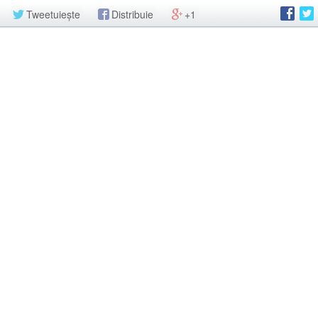
Tweetuiește
Distribuie
+1