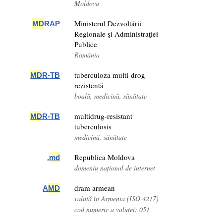
Moldova
Ministerul Dezvoltării
MD
RAP
Regionale şi Administraţiei
Publice
România
tuberculoza multi-drog
MD
R-TB
rezistentă
boală, medicină, sănătate
multidrug-resistant
MD
R-TB
tuberculosis
medicină, sănătate
Republica Moldova
.
md
domeniu național de internet
dram armean
A
MD
valută în Armenia (ISO 4217)
cod numeric a valutei: 051