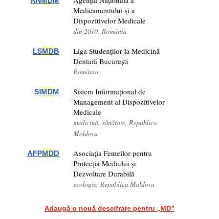
Agenția Națională a
AN
MD
M
Medicamentului și a
Dispozitivelor Medicale
din 2010, România
Liga Studenților la Medicină
LS
MD
B
Dentară București
România
Sistem Informațional de
SI
MD
M
Management al Dispozitivelor
Medicale
medicină, sănătate, Republica
Moldova
Asociaţia Femeilor pentru
AFP
MD
D
Protecţia Mediului şi
Dezvoltare Durabilă
ecologie, Republica Moldova
Adaugă o nouă descifrare pentru „MD”