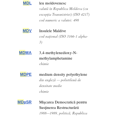
leu moldovenesc
MD
L
valută în Republica Moldova (cu
excepția Transnistriei) (ISO 4217)
cod numeric a valutei: 498
Insulele Maldive
MD
V
cod național (ISO 3166-1 alpha-
3)
3,4-methylenedioxy-N-
MD
MA
methylamphetamine
chimie
medium density polyethylene
MD
PE
din engleză — polietilenă de
densitate medie
chimie
Mişcarea Democratică pentru
MD
pSR
Susţinerea Restructurării
1988—1989, politică, Republica