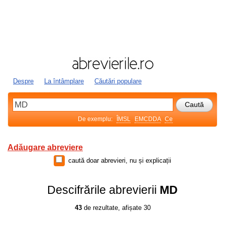
Despre
La întâmplare
Căutări populare
De exemplu:
ÎMSL
EMCDDA
Ce
Adăugare abreviere
caută doar abrevieri, nu și explicații
Descifrările abrevierii
MD
43
de rezultate, afișate 30