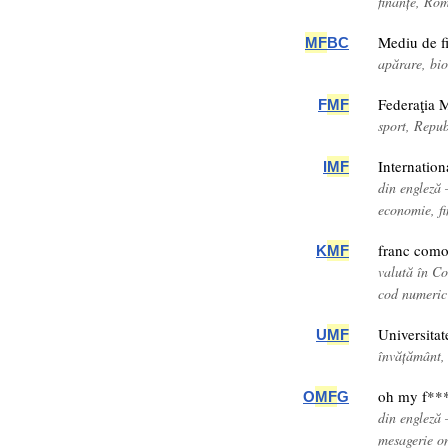
finanțe, Ro
Mediu de fi
MF
BC
apărare, bio
Federaţia 
F
MF
sport, Repu
Internatio
I
MF
din engleză
economie, fi
franc como
K
MF
valută în C
cod numeric
Universita
U
MF
învățământ
oh my f**
O
MF
G
din engleză
mesagerie o