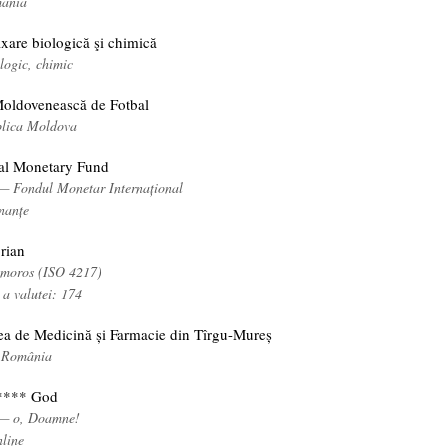
mânia
xare biologică şi chimică
logic, chimic
Moldovenească de Fotbal
blica Moldova
nal Monetary Fund
 — Fondul Monetar Internațional
nanțe
rian
omoros (ISO 4217)
 a valutei: 174
tea de Medicină și Farmacie din Tîrgu-Mureș
, România
**** God
 — o, Doamne!
nline