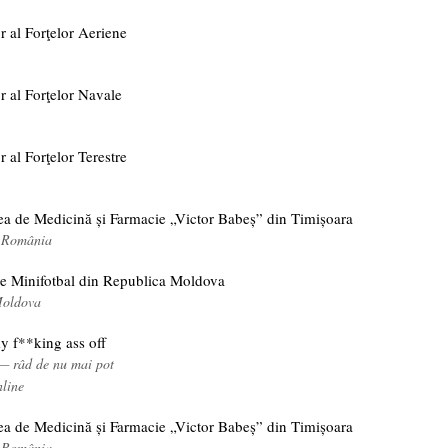
r al Forţelor Aeriene
r al Forţelor Navale
r al Forţelor Terestre
tea de Medicină și Farmacie „Victor Babeș” din Timișoara
, România
de Minifotbal din Republica Moldova
Moldova
y f**king ass off
 — râd de nu mai pot
nline
tea de Medicină și Farmacie „Victor Babeș” din Timișoara
, România