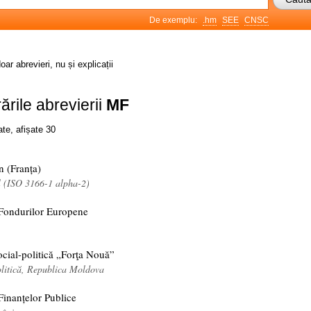
De exemplu:
.hm
SEE
CNSC
oar abrevieri, nu și explicații
ările abrevierii
MF
ate, afișate 30
n (Franța)
l (ISO 3166-1 alpha-2)
 Fondurilor Europene
cial-politică „Forţa Nouă”
olitică, Republica Moldova
Finanțelor Publice