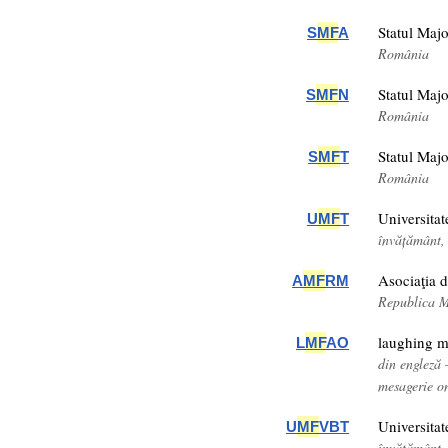
Statul Majo
S
MF
A
România
Statul Majo
S
MF
N
România
Statul Majo
S
MF
T
România
Universita
U
MF
T
învățământ
Asociaţia 
A
MF
RM
Republica 
laughing m
L
MF
AO
din engleză
mesagerie o
Universita
U
MF
VBT
învățământ