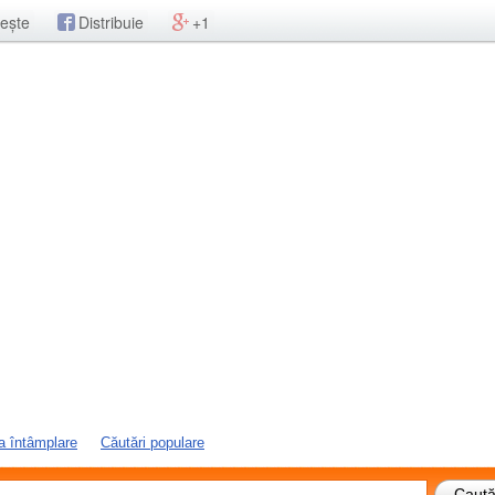
ește
Distribuie
+1
a întâmplare
Căutări populare