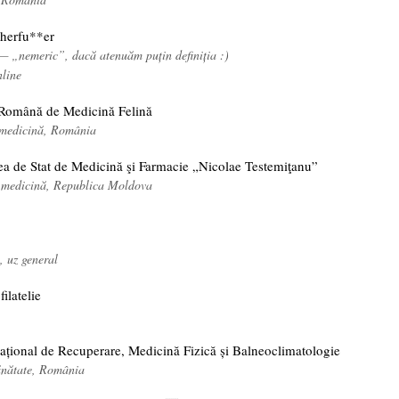
herfu**er
 — „nemeric”, dacă atenuăm puțin definiția :)
nline
 Română de Medicină Felină
, medicină, România
tea de Stat de Medicină şi Farmacie „Nicolae Testemiţanu”
 medicină, Republica Moldova
, uz general
ilatelie
Național de Recuperare, Medicină Fizică și Balneoclimatologie
ănătate, România