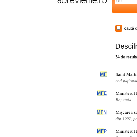
caută d
Descifr
34
de rezult
Saint Marti
MF
cod naționa
Ministerul
MF
E
România
Mişcarea so
MF
N
din 1997, p
Ministerul 
MF
P