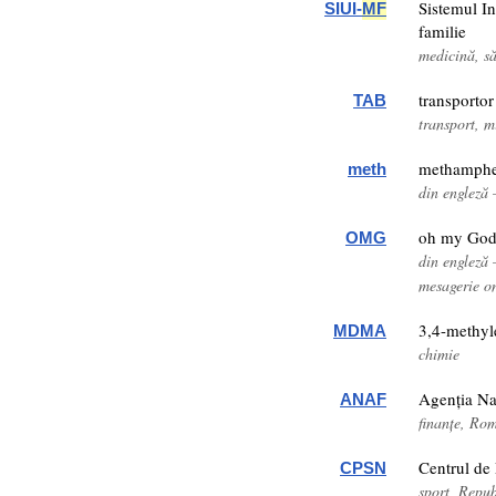
Sistemul In
SIUI-
MF
familie
medicină, s
transportor
TAB
transport, m
methamphe
meth
din engleză
oh my Go
OMG
din engleză
mesagerie o
3,4-methy
MDMA
chimie
Agenția Na
ANAF
finanțe, Ro
Centrul de 
CPSN
sport, Repu