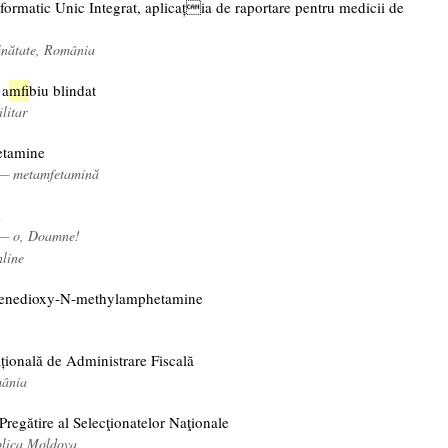
formatic Unic Integrat, aplicația de raportare pentru medicii de
ănătate, România
 a
mf
ibiu blindat
ilitar
tamine
 — metamfetamină
d
 — o, Doamne!
nline
lenedioxy-N-methylamphetamine
țională de Administrare Fiscală
mânia
Pregătire al Selecţionatelor Naţionale
blica Moldova