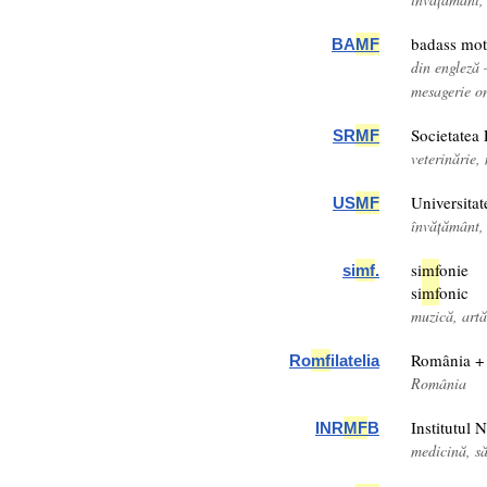
badass mot
BA
MF
din engleză
mesagerie o
Societatea
SR
MF
veterinărie
Universita
US
MF
învățământ,
si
mf
onie
si
mf
.
si
mf
onic
muzică, artă
România + f
Ro
mf
ilatelia
România
Institutul 
INR
MF
B
medicină, s