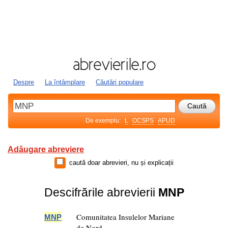
Despre
La întâmplare
Căutări populare
De exemplu:
L
OCSPS
APUD
Adăugare abreviere
caută doar abrevieri, nu și explicații
Descifrările abrevierii
MNP
Comunitatea Insulelor Mariane
MNP
de Nord