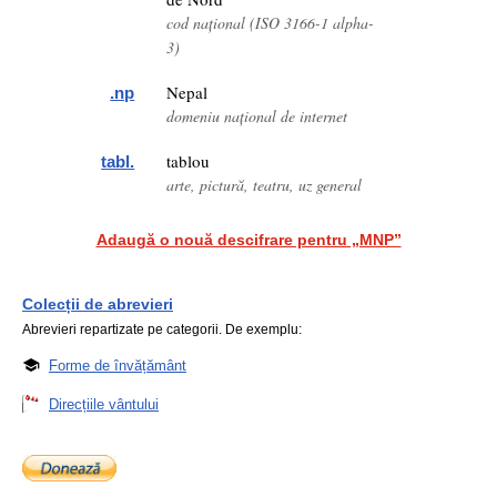
cod național (ISO 3166-1 alpha-
3)
Nepal
.np
domeniu național de internet
tablou
tabl.
arte, pictură, teatru, uz general
Adaugă o nouă descifrare pentru „MNP”
Colecții de abrevieri
Abrevieri repartizate pe categorii. De exemplu:
Forme de învățământ
Direcțiile vântului