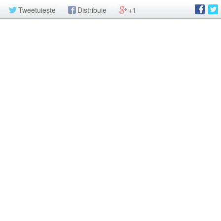
Tweetuiește
Distribuie
+1