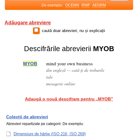
De exemplu:
OCEMN
RWF
AEGRM
Adăugare abreviere
caută doar abrevieri, nu și explicații
Descifrările abrevierii
MYOB
mind your own business
MYOB
din engleză — cată-ți de treburile
tale
mesagerie online
Adaugă o nouă descifrare pentru „MYOB”
Colecții de abrevieri
Abrevieri repartizate pe categorii. De exemplu:
Dimensiuni de hârtie (ISO 216, ISO 269)