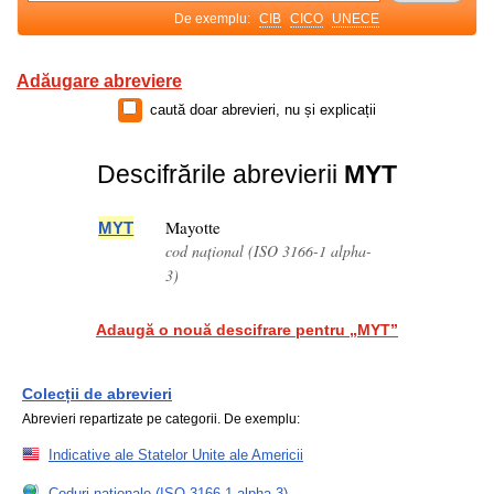
De exemplu:
CIB
CICO
UNECE
Adăugare abreviere
caută doar abrevieri, nu și explicații
Descifrările abrevierii
MYT
Mayotte
MYT
cod național (ISO 3166-1 alpha-
3)
Adaugă o nouă descifrare pentru „MYT”
Colecții de abrevieri
Abrevieri repartizate pe categorii. De exemplu:
Indicative ale Statelor Unite ale Americii
Coduri naționale (ISO 3166-1 alpha-3)