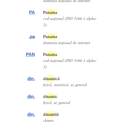
domeniu național de internet
Pa
nam
a
PA
cod național (ISO 3166-1 alpha-
2)
Pa
nam
a
.pa
domeniu național de internet
Pa
nam
a
PAN
cod național (ISO 3166-1 alpha-
3)
di
nam
ică
din.
fizică, statistică, uz general
di
nam
ic
din.
fizică, uz general
di
nam
ită
din.
chimie