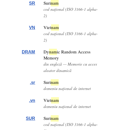
Suri
nam
SR
cod național (ISO 3166-1 alpha-
2)
Viet
nam
VN
cod național (ISO 3166-1 alpha-
2)
Dy
nam
ic Random Access
DRAM
Memory
din engleză — Memorie cu acces
aleator dinamică
Suri
nam
.sr
domeniu național de internet
Viet
nam
.vn
domeniu național de internet
Suri
nam
SUR
cod național (ISO 3166-1 alpha-