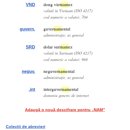
dong viet
nam
ez
VND
valută în Vietnam (ISO 4217)
cod numeric a valutei: 704
guver
nam
ental
guvern.
administrație, uz general
dolar suri
nam
ez
SRD
valută în Surinam (ISO 4217)
cod numeric a valutei: 968
neguver
nam
ental
neguv.
administrație, uz general
interguver
nam
ental
.int
domeniu generic de internet
Adaugă o nouă descifrare pentru „NAM”
Colecții de abrevieri