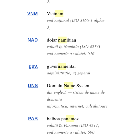
3)
Viet
nam
VNM
cod național (ISO 3166-1 alpha-
3)
dolar
nam
ibian
NAD
valută în Namibia (ISO 4217)
cod numeric a valutei: 516
guver
nam
ental
guv.
administrație, uz general
Domain
Nam
e System
DNS
din engleză — sistem de nume de
domeniu
informatică, internet, calculatoare
balboa pa
nam
ez
PAB
valută în Panama (ISO 4217)
cod numeric a valutei: 590