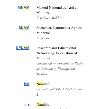
Muzeul Naţional de Artă al
M
NAM
Moldovei
Republica Moldova
Societatea Națională a Apelor
S
NAM
Minerale
România
Research and Educational
RE
NAM
Networking Association of
Moldova
din engleză — Asociația de Rețele
de Cercetări și Educație din
Moldva
Nam
ibia
NA
cod național (ISO 3166-1 alpha-
2)
Nam
ibia
.na