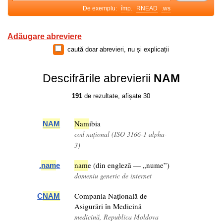
De exemplu:
împ.
RNEAD
.ws
Adăugare abreviere
caută doar abrevieri, nu și explicații
Descifrările abrevierii
NAM
191
de rezultate, afișate 30
Nam
ibia
NAM
cod național (ISO 3166-1 alpha-
3)
nam
e (din engleză — „nume”)
.
nam
e
domeniu generic de internet
Compania Naţională de
C
NAM
Asigurări în Medicină
medicină, Republica Moldova