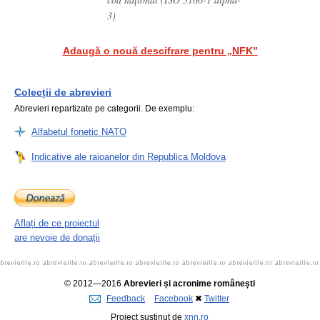
3)
Adaugă o nouă descifrare pentru „NFK”
Colecții de abrevieri
Abrevieri repartizate pe categorii. De exemplu:
Alfabetul fonetic NATO
Indicative ale raioanelor din Republica Moldova
Aflați de ce proiectul
are nevoie de donații
© 2012—2016
Abrevieri și acronime românești
Feedback
Facebook
✖
Twitter
Proiect susținut de
xnn.ro