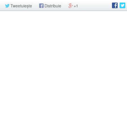
Tweetuiește
Distribuie
+1