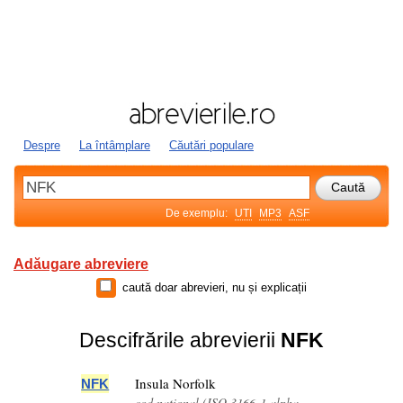
Despre
La întâmplare
Căutări populare
De exemplu:
UTI
MP3
ASF
Adăugare abreviere
caută doar abrevieri, nu și explicații
Descifrările abrevierii
NFK
Insula Norfolk
NFK
cod național (ISO 3166-1 alpha-