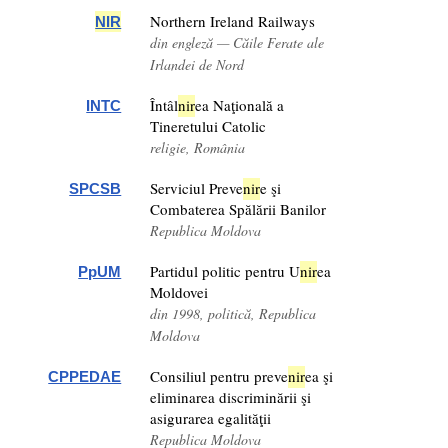
Northern Ireland Railways
NIR
din engleză — Căile Ferate ale
Irlandei de Nord
Întâl
nir
ea Naţională a
INTC
Tineretului Catolic
religie, România
Serviciul Preve
nir
e şi
SPCSB
Combaterea Spălării Banilor
Republica Moldova
Partidul politic pentru U
nir
ea
PpUM
Moldovei
din 1998, politică, Republica
Moldova
Consiliul pentru preve
nir
ea şi
CPPEDAE
eliminarea discriminării şi
asigurarea egalităţii
Republica Moldova