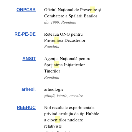
Oficiul Național de Preve
nir
e și
ONPCSB
Combatere a Spălării Banilor
din 1999, România
Rețeaua ONG pentru
RE-PE-DE
Preve
nir
ea Dezastrelor
România
Agenția Națională pentru
ANSIT
Spriji
nir
ea Inițiativelor
Tinerilor
România
arheologie
arheol.
știință, istorie, omenire
Noi rezultate experimentale
REEHUC
privind evoluția de tip Hubble
a cioc
nir
ilor nucleare
relativiste