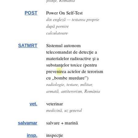
științe, România
Power On Self-Test
POST
din engleză — testarea proprie
după pornire
calculatoare
Sistemul autonom
SATMRT
telecomandat de detecţie a
materialelor radioactive şi a
substanţelor toxice (pentru
preve
nir
ea actelor de terorism
cu „bombe murdare”)
radiologie, testare, militar,
armată, antiterorism, România
veterinar
vet.
medicină, uz general
salvare + marină
salvamar
inspecție
insp.