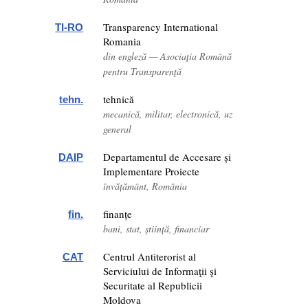
Transparency International
TI-RO
Romania
din engleză — Asociaţia Română
pentru Transparenţă
tehnică
tehn.
mecanică, militar, electronică, uz
general
Departamentul de Accesare și
DAIP
Implementare Proiecte
învățământ, România
finanțe
fin.
bani, stat, știință, financiar
Centrul Antiterorist al
CAT
Serviciului de Informaţii şi
Securitate al Republicii
Moldova