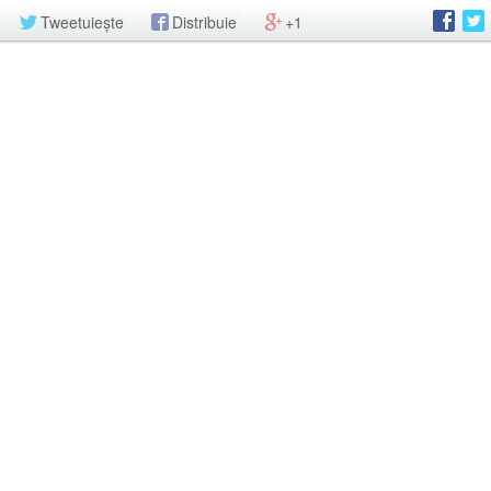
Tweetuiește
Distribuie
+1