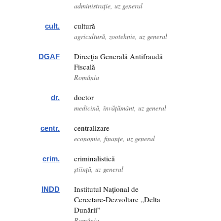
administrație, uz general
cultură
cult.
agricultură, zootehnie, uz general
Direcţia Generală Antifraudă
DGAF
Fiscală
România
doctor
dr.
medicină, învățământ, uz general
centralizare
centr.
economie, finanțe, uz general
criminalistică
crim.
știință, uz general
Institutul Naţional de
INDD
Cercetare-Dezvoltare „Delta
Dunării”
România