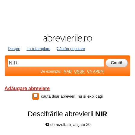
Despre
La întâmplare
Căutări populare
De exemplu:
MAD
UNSR
CN APDM
Adăugare abreviere
caută doar abrevieri, nu și explicații
Descifrările abrevierii
NIR
43
de rezultate, afișate 30