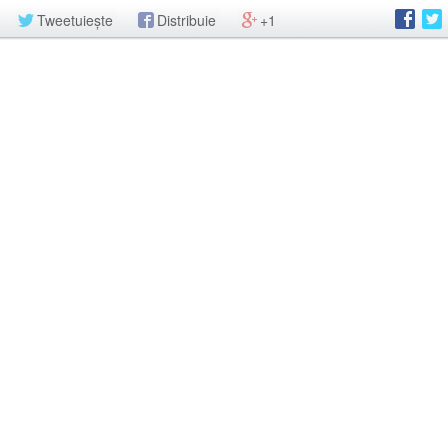
Tweetuiește
Distribuie
+1