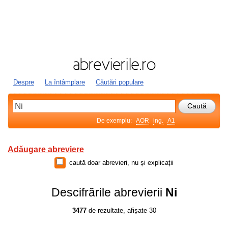
Despre
La întâmplare
Căutări populare
De exemplu:
AOR
ing.
A1
Adăugare abreviere
caută doar abrevieri, nu și explicații
Descifrările abrevierii
Ni
3477
de rezultate, afișate 30