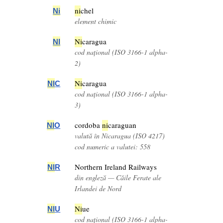
ni
chel
Ni
element chimic
Ni
caragua
NI
cod național (ISO 3166-1 alpha-
2)
Ni
caragua
NI
C
cod național (ISO 3166-1 alpha-
3)
cordoba
ni
caraguan
NI
O
valută în Nicaragua (ISO 4217)
cod numeric a valutei: 558
Northern Ireland Railways
NI
R
din engleză — Căile Ferate ale
Irlandei de Nord
Ni
ue
NI
U
cod național (ISO 3166-1 alpha-