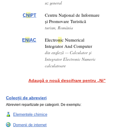
uz general
Centru Naţional de Informare
C
NI
PT
și Promovare Turistică
turism, România
Electro
ni
c Numerical
E
NI
AC
Integrator And Computer
din engleză — Calculator și
Integrator Electronic Numeric
calculatoare
Adaugă o nouă descifrare pentru „Ni”
Colecții de abrevieri
Abrevieri repartizate pe categorii. De exemplu:
Elementele chimice
Domenii de internet