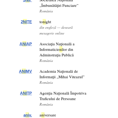
„Îmbunătăţiri Funciare”
România
to
ni
ght
2
NI
TE
din engleză — deseară
mesagerie online
Asociaţia Naţională a
A
NI
AP
Informaticie
ni
lor din
Adminstraţia Publică
România
Academia Naţională de
A
NI
MV
Informaţii „Mihai Viteazul”
România
Agenţia Naţională Împotriva
A
NI
TP
Traficului de Persoane
România
a
ni
versare
a
ni
v.