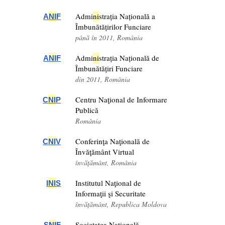
Admi
ni
strația Națională a
A
NI
F
Îmbunătățirilor Funciare
până în 2011, România
Admi
ni
strația Națională de
A
NI
F
Îmbunătățiri Funciare
din 2011, România
Centru Naţional de Informare
C
NI
P
Publică
România
Conferinţa Naţională de
C
NI
V
Învăţământ Virtual
învățământ, România
Institutul Naţional de
I
NI
S
Informaţii şi Securitate
învățământ, Republica Moldova
Societatea Națională
S
NI
F