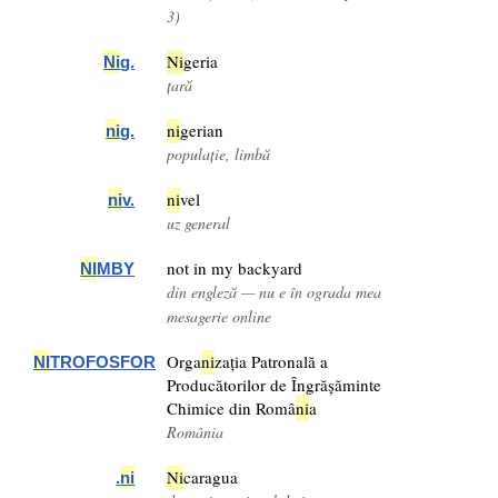
3)
Ni
geria
Ni
g.
țară
ni
gerian
ni
g.
populație, limbă
ni
vel
ni
v.
uz general
not in my backyard
NI
MBY
din engleză — nu e în ograda mea
mesagerie online
Orga
ni
zația Patronală a
NI
TROFOSFOR
Producătorilor de Îngrășăminte
Chimice din Româ
ni
a
România
Ni
caragua
.
ni