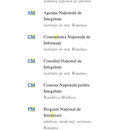
domeniu național de internet
Agenția Națională de
A
NI
Integritate
instituție de stat, România
Comu
ni
tatea Națională de
C
NI
Informații
instituție de stat, România
Consiliul Național de
C
NI
Integritate
instituție de stat, România
Comisia Naţională pentru
C
NI
Integritate
Republica Moldova
Program Național de
P
NI
Imu
ni
zare
sănătate, medicină, societate,
România