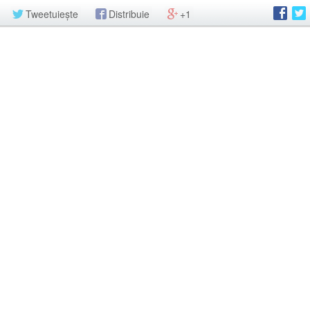
Tweetuiește
Distribuie
+1