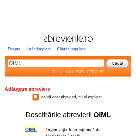
Despre
La întâmplare
Căutări populare
De exemplu:
TWD
CEDO
B0
Adăugare abreviere
caută doar abrevieri, nu și explicații
Descifrările abrevierii
OIML
Organizația Internațională de
OIML
Metrologie Legală