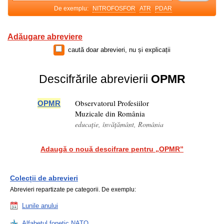
De exemplu:
NITROFOSFOR
ATR
PDAR
Adăugare abreviere
caută doar abrevieri, nu și explicații
Descifrările abrevierii
OPMR
Observatorul Profesiilor
OPMR
Muzicale din România
educație, învățământ, România
Adaugă o nouă descifrare pentru „OPMR”
Colecții de abrevieri
Abrevieri repartizate pe categorii. De exemplu:
Lunile anului
Alfabetul fonetic NATO