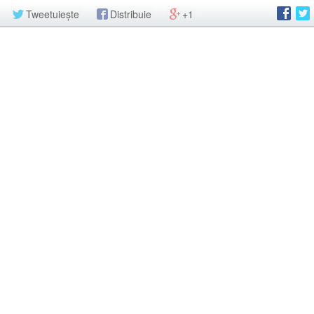
Tweetuiește
Distribuie
+1