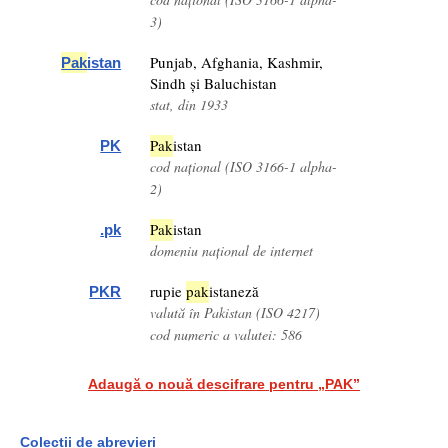
3)
Punjab, Afghania, Kashmir,
Pak
istan
Sindh și Baluchistan
stat, din 1933
Pak
istan
PK
cod național (ISO 3166-1 alpha-
2)
Pak
istan
.pk
domeniu național de internet
rupie
pak
istaneză
PKR
valută în Pakistan (ISO 4217)
cod numeric a valutei: 586
Adaugă o nouă descifrare pentru „PAK”
Colecții de abrevieri