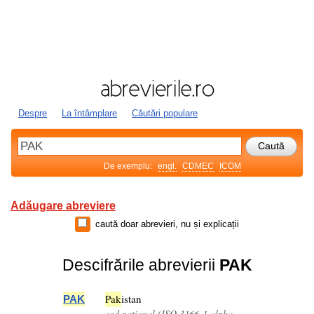
Despre
La întâmplare
Căutări populare
De exemplu:
engl.
CDMEC
ICOM
Adăugare abreviere
caută doar abrevieri, nu și explicații
Descifrările abrevierii
PAK
Pak
istan
PAK
cod național (ISO 3166-1 alpha-