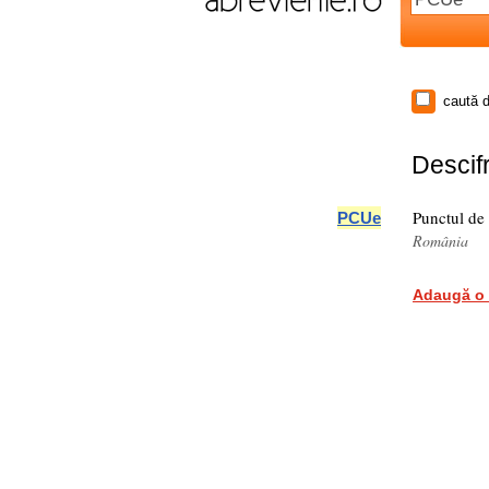
caută d
Descifr
Punctul de
PCUe
România
Adaugă o 