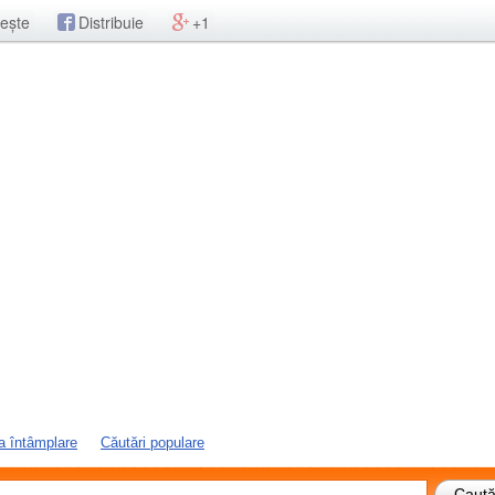
ește
Distribuie
+1
a întâmplare
Căutări populare