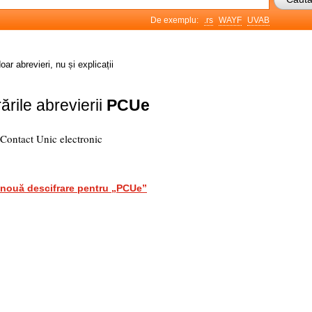
De exemplu:
.rs
WAYF
UVAB
oar abrevieri, nu și explicații
ările abrevierii
PCUe
 Contact Unic electronic
nouă descifrare pentru „PCUe”