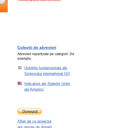
Colecții de abrevieri
Abrevieri repartizate pe categorii. De
exemplu:
Unitățile fundamentale ale
Sistemului internațional (SI)
Indicative ale Statelor Unite
ale Americii
Aflați de ce proiectul
are nevoie de donații