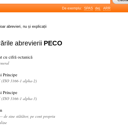
De exemplu:
SPAS
dej.
ARR
oar abrevieri, nu și explicații
ările abrevierii
PECO
at cu cifră octanică
eneral
i Príncipe
l (ISO 3166-1 alpha-2)
i Príncipe
l (ISO 3166-1 alpha-3)
wn
— de sine stătător, pe cont propriu
nline