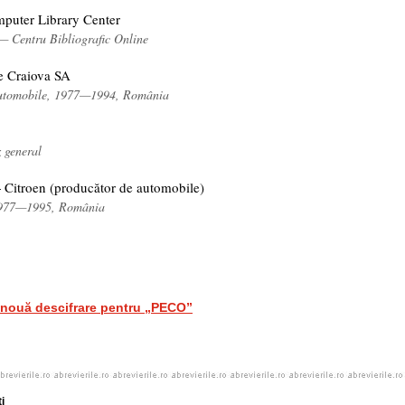
puter Library Center
 — Centru Bibliografic Online
e Craiova SA
automobile, 1977—1994, România
z general
+ Citroen (producător de automobile)
 1977—1995, România
nouă descifrare pentru „PECO”
i