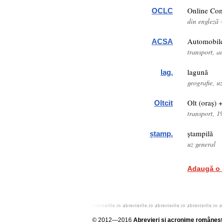
Online Com
OCLC
din engleză
Automobil
ACSA
transport, 
lagună
lag.
geografie, u
Olt (oraș) 
Oltcit
transport,
ștampilă
ștamp.
uz general
Adaugă o 
© 2012—2016
Abrevieri și acronime româneșt