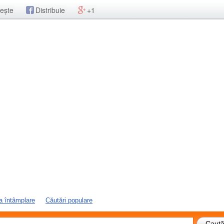
ește
Distribuie
+1
a întâmplare
Căutări populare