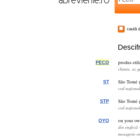
caută d
Descifr
produs etil
PECO
chimie, uz g
São Tomé ș
ST
cod naționa
São Tomé ș
STP
cod naționa
on your o
OYO
din engleză 
mesagerie o