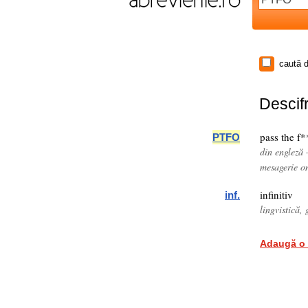
caută d
Descifr
pass the f*
PTFO
din engleză 
mesagerie o
infinitiv
inf.
lingvistică,
Adaugă o 