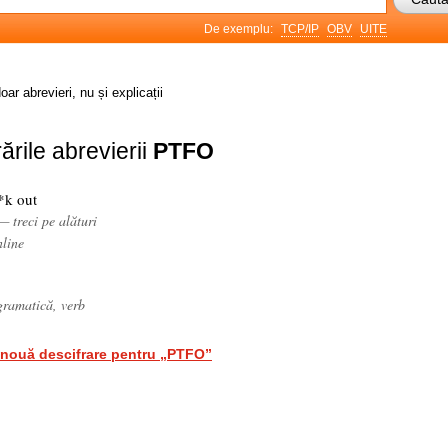
De exemplu:
TCP/IP
OBV
UITE
oar abrevieri, nu și explicații
ările abrevierii
PTFO
*k out
— treci pe alături
nline
 gramatică, verb
nouă descifrare pentru „PTFO”