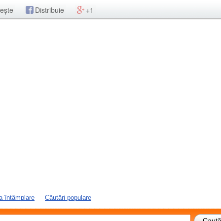
ește
Distribuie
+1
a întâmplare
Căutări populare