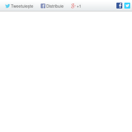
Tweetuiește
Distribuie
+1