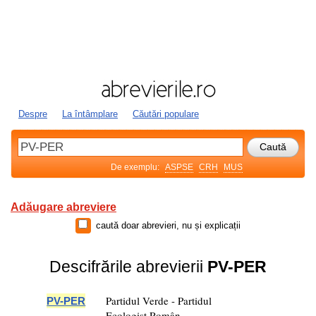
Despre
La întâmplare
Căutări populare
De exemplu:
ASPSE
CRH
MUS
Adăugare abreviere
caută doar abrevieri, nu și explicații
Descifrările abrevierii
PV-PER
Partidul Verde - Partidul
PV-PER
Ecologist Român