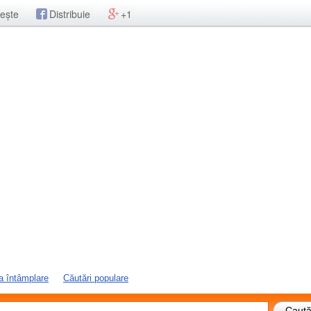
ește
Distribuie
+1
a întâmplare
Căutări populare