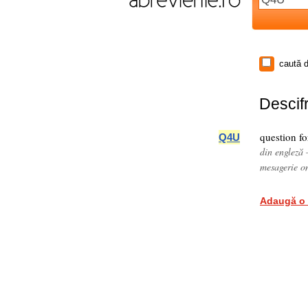
caută d
Descifr
question fo
Q4U
din engleză 
mesagerie o
Adaugă o 