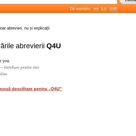
De exemplu:
nm
ILU
SNIF
oar abrevieri, nu și explicații
ările abrevierii
Q4U
r you
— întrebare pentru tine
nline
nouă descifrare pentru „Q4U”