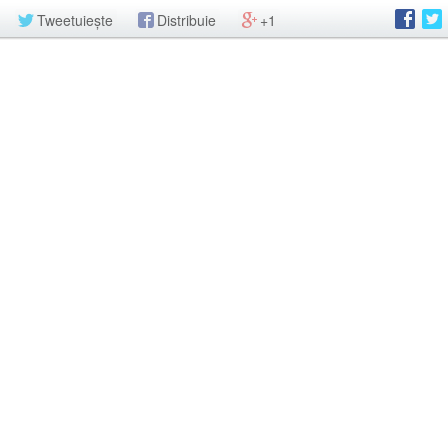
Tweetuiește
Distribuie
+1