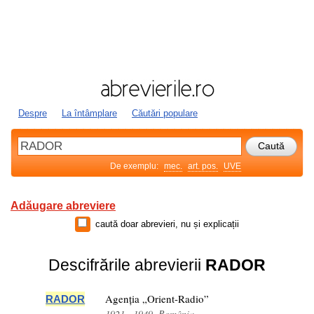
Despre
La întâmplare
Căutări populare
De exemplu:
mec.
art. pos.
UVE
Adăugare abreviere
caută doar abrevieri, nu și explicații
Descifrările abrevierii
RADOR
Agenția „Orient-Radio”
RADOR
1921—1949, România