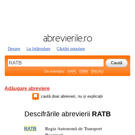
Despre
La întâmplare
Căutări populare
De exemplu:
rrAPL
ISMN
SNUAU
Adăugare abreviere
caută doar abrevieri, nu și explicații
Descifrările abrevierii
RATB
Regia Autonomă de Transport
RATB
Bucureşti