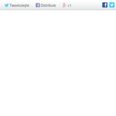
Tweetuiește
Distribuie
+1