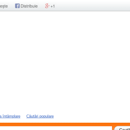
ește
Distribuie
+1
a întâmplare
Căutări populare