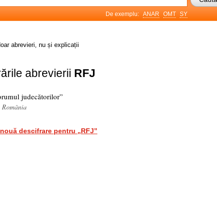
De exemplu:
ANAR
OMT
SY
oar abrevieri, nu și explicații
ările abrevierii
RFJ
orumul judecătorilor”
, România
nouă descifrare pentru „RFJ”