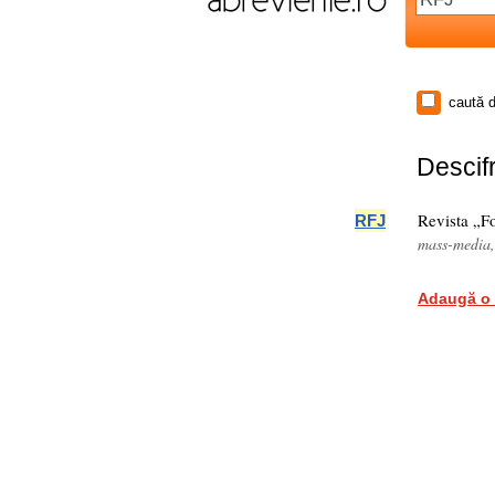
caută d
Descifr
Revista „F
RFJ
mass-media
Adaugă o 