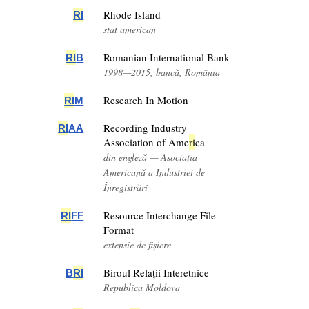
Rhode Island
RI
stat american
Romanian International Bank
RI
B
1998—2015, bancă, România
Research In Motion
RI
M
Recording Industry
RI
AA
Association of Ame
ri
ca
din engleză — Asociația
Americană a Industriei de
Înregistrări
Resource Interchange File
RI
FF
Format
extensie de fișiere
Biroul Relații Interetnice
B
RI
Republica Moldova