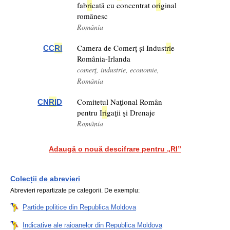
fab
ri
cată cu concentrat o
ri
ginal
românesc
România
Camera de Comerț și Indust
ri
e
CC
RI
România-Irlanda
comerț, industrie, economie,
România
Comitetul Naţional Român
CN
RI
D
pentru I
ri
gaţii şi Drenaje
România
Adaugă o nouă descifrare pentru „RI”
Colecții de abrevieri
Abrevieri repartizate pe categorii. De exemplu:
Partide politice din Republica Moldova
Indicative ale raioanelor din Republica Moldova