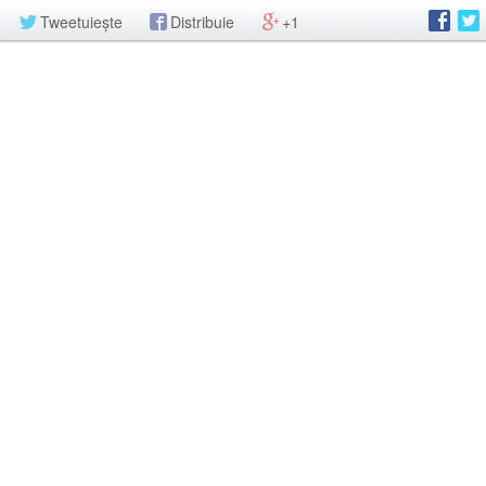
Tweetuiește
Distribuie
+1