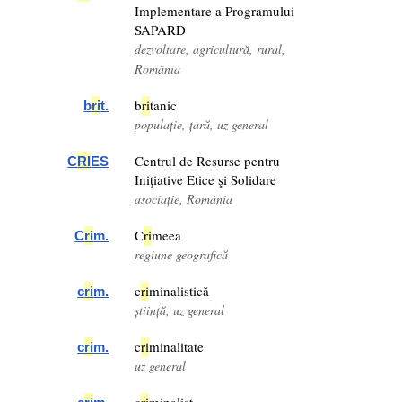
Implementare a Programului
SAPARD
dezvoltare, agricultură, rural,
România
b
ri
tanic
b
ri
t.
populație, țară, uz general
Centrul de Resurse pentru
C
RI
ES
Iniţiative Etice şi Solidare
asociație, România
C
ri
meea
C
ri
m.
regiune geografică
c
ri
minalistică
c
ri
m.
știință, uz general
c
ri
minalitate
c
ri
m.
uz general