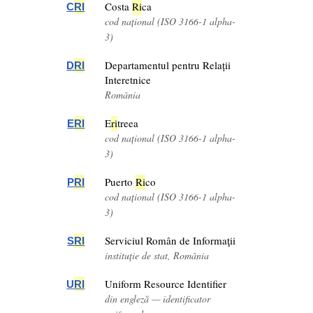
Costa
Ri
ca
C
RI
cod național (ISO 3166-1 alpha-
3)
Departamentul pentru Relații
D
RI
Interetnice
România
E
ri
treea
E
RI
cod național (ISO 3166-1 alpha-
3)
Puerto
Ri
co
P
RI
cod național (ISO 3166-1 alpha-
3)
Serviciul Român de Informaţii
S
RI
instituție de stat, România
Uniform Resource Identifier
U
RI
din engleză — identificator