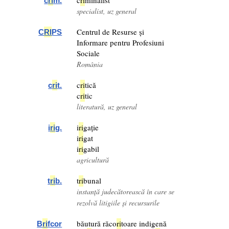
c
ri
minalist
c
ri
m.
specialist, uz general
Centrul de Resurse și
C
RI
PS
Informare pentru Profesiuni
Sociale
România
c
ri
tică
c
ri
t.
c
ri
tic
literatură, uz general
i
ri
gație
i
ri
g.
i
ri
gat
i
ri
gabil
agricultură
t
ri
bunal
t
ri
b.
instanță judecătorească în care se
rezolvă litigiile și recursurile
băutură răco
ri
toare indigenă
B
ri
fcor