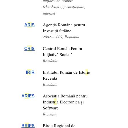
uniform de resurse
tehnologii informaționale,
internet
Agenția Română pentru
A
RI
S
Investiții Străine
2002—2009, România
Centrul Român Pentru
C
RI
S
Inițiativă Socială
România
Institutul Român de Isto
ri
e
I
RI
R
Recentă
România
Asociația Română pentru
A
RI
ES
Indust
ri
a Electronică și
Software
România
Birou Regional de
B
RI
PS