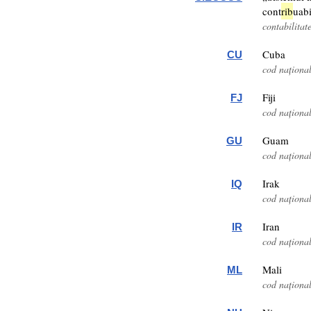
cont
rib
uabi
contabilitat
Cuba
CU
cod naționa
Fiji
FJ
cod naționa
Guam
GU
cod naționa
Irak
IQ
cod naționa
Iran
IR
cod naționa
Mali
ML
cod naționa