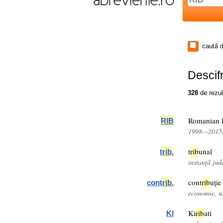
caută d
Descifr
328
de rezul
Romanian I
RIB
1998—2015,
t
rib
unal
t
rib
.
instanță jude
cont
rib
uție
cont
rib
.
economie, u
Ki
rib
ati
KI