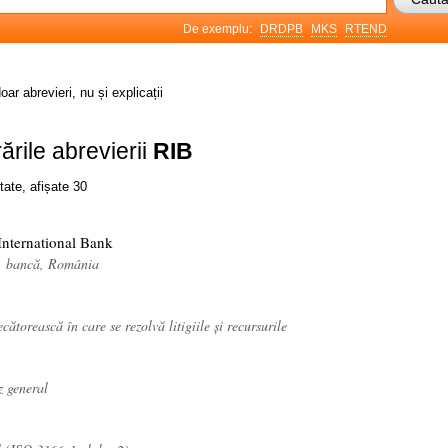
De exemplu:
DRDPB
MKS
RTEND
oar abrevieri, nu și explicații
ările abrevierii
RIB
tate, afișate 30
nternational Bank
 bancă, România
cătorească în care se rezolvă litigiile și recursurile
z general