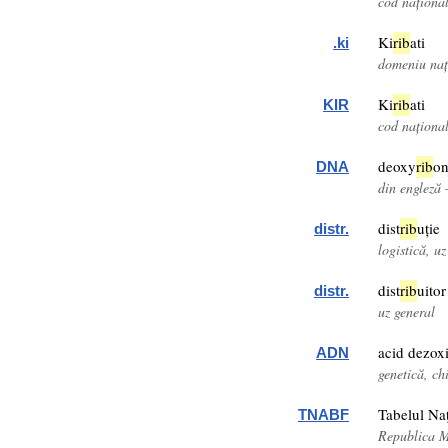
cod naționa
Ki
rib
ati
.ki
domeniu nați
Ki
rib
ati
KIR
cod naționa
deoxy
rib
on
DNA
din engleză 
dist
rib
uție
distr.
logistică, uz
dist
rib
uitor
distr.
uz general
acid dezox
ADN
genetică, ch
Tabelul Naţ
TNABF
Republica 