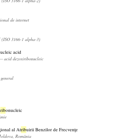
l (ISO 3166-1 alpha-2)
onal de internet
l (ISO 3166-1 alpha-3)
ucleic acid
— acid dezoxiribonucleic
 general
i
rib
onucleic
imie
ional al At
rib
uirii Benzilor de Frecvenţe
Moldova, România