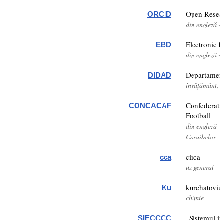
Open Resea
ORCID
din engleză 
Electronic 
EBD
din engleză 
Departamen
DIDAD
învățământ
Confederat
CONCACAF
Football
din engleză 
Caraibelor
circa
cca
uz general
kurchatov
Ku
chimie
„Sistemul i
SIECCCC