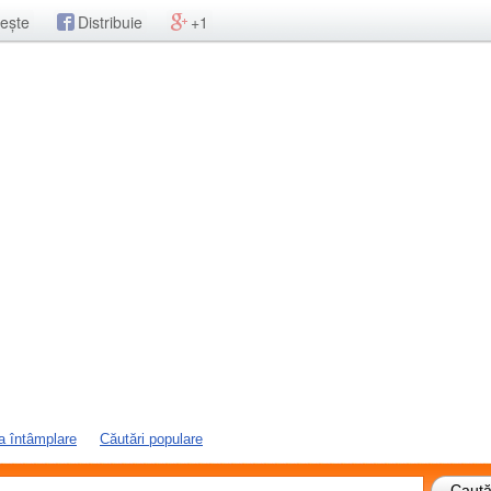
ește
Distribuie
+1
a întâmplare
Căutări populare