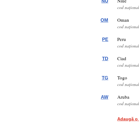
Niue
NU
cod naționa
Oman
OM
cod naționa
Peru
PE
cod naționa
Ciad
TD
cod naționa
Togo
TG
cod naționa
Aruba
AW
cod naționa
Adaugă o 