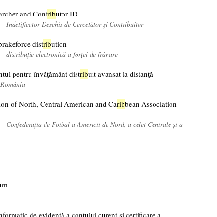
rcher and Cont
rib
utor ID
— Indetificator Deschis de Cercetător și Contribuitor
brakeforce dist
rib
ution
— distribuție electronică a forței de frânare
tul pentru învăţământ dist
rib
uit avansat la distanţă
, România
ion of North, Central American and Ca
rib
bean Association
— Confederația de Fotbal a Americii de Nord, a celei Centrale și a
ium
nformatic de evidenţă a contului curent şi certificare a