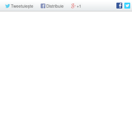
Tweetuiește
Distribuie
+1