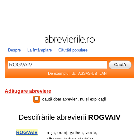
Despre
La întâmplare
Căutări populare
De exemplu:
.lc
ASSAS-UB
JAN
Adăugare abreviere
caută doar abrevieri, nu și explicații
Descifrările abrevierii
ROGVAIV
roșu, oranj, galben, verde,
ROGVAIV
albastru, indigo și violet