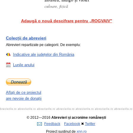
culoare, fizică
Adaugă o nouă descifrare pentru „ROGVAIV”
Colecții de abrevieri
Abrevieri repartizate pe categorii. De exemplu:
Indicative ale județelor din România
Lunile anului
Aflați de ce proiectul
are nevoie de donații
© 2012—2016
Abrevieri și acronime românești
Feedback
Facebook
✖
Twitter
Proiect susținut de
xnn.ro