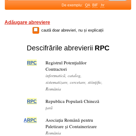
De exemplu:
QA
BIF
.hr
Adăugare abreviere
caută doar abrevieri, nu și explicații
Descifrările abrevierii
RPC
Registrul Potenţialilor
RPC
Contractori
informatică, catalog,
sistematizare, cercetare, stiințific,
România
Republica Populară Chineză
RPC
țară
Asociația Română pentru
A
RPC
Paletizare și Containerizare
România