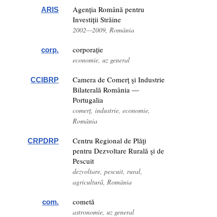
Agenția Română pentru
ARIS
Investiții Străine
2002—2009, România
corporație
corp.
economie, uz general
Camera de Comerţ şi Industrie
CCIBRP
Bilaterală România —
Portugalia
comerț, industrie, economie,
România
Centru Regional de Plăţi
CRPDRP
pentru Dezvoltare Rurală şi de
Pescuit
dezvoltare, pescuit, rural,
agricultură, România
cometă
com.
astronomie, uz general