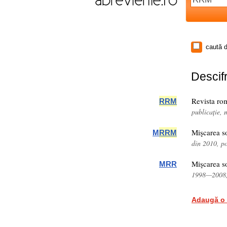
caută d
Descifr
Revista ro
RRM
publicație,
Mişcarea s
M
RRM
din 2010, p
Mişcarea s
MRR
1998—2008, 
Adaugă o 