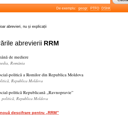
De exemplu:
geogr.
PTFO
DShK
oar abrevieri, nu și explicații
ările abrevierii
RRM
mână de mediere
 media, România
ocial-politică a Romilor din Republica Moldova
olitică, Republica Moldova
ocial-politică Republicană „Ravnopravie”
politică, Republica Moldova
nouă descifrare pentru „RRM”