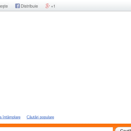
ește
Distribuie
+1
a întâmplare
Căutări populare