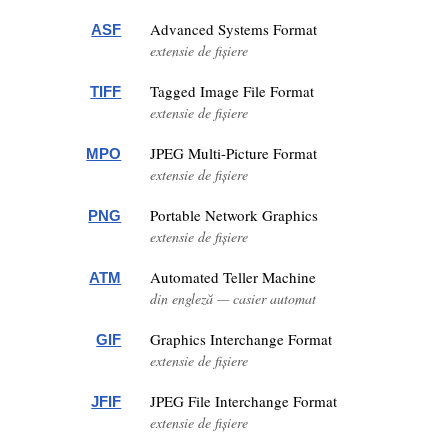
Advanced Systems Format
ASF
extensie de fișiere
Tagged Image File Format
TIFF
extensie de fișiere
JPEG Multi-Picture Format
MPO
extensie de fișiere
Portable Network Graphics
PNG
extensie de fișiere
Automated Teller Machine
ATM
din engleză — casier automat
Graphics Interchange Format
GIF
extensie de fișiere
JPEG File Interchange Format
JFIF
extensie de fișiere