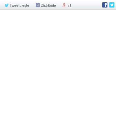
Tweetuiește
Distribuie
+1