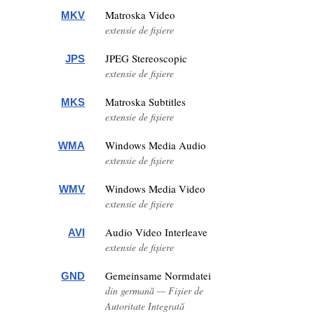
Matroska Video
MKV
extensie de fișiere
JPEG Stereoscopic
JPS
extensie de fișiere
Matroska Subtitles
MKS
extensie de fișiere
Windows Media Audio
WMA
extensie de fișiere
Windows Media Video
WMV
extensie de fișiere
Audio Video Interleave
AVI
extensie de fișiere
Gemeinsame Normdatei
GND
din germană — Fișier de
Autoritate Integrată