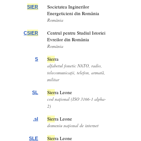
Societatea Inginerilor
SIER
Energeticieni din România
România
Centrul pentru Studiul Istoriei
C
SIER
Evreilor din România
România
Sier
ra
S
alfabetul fonetic NATO, radio,
telecomunicații, telefon, armată,
militar
Sier
ra Leone
SL
cod național (ISO 3166-1 alpha-
2)
Sier
ra Leone
.sl
domeniu național de internet
Sier
ra Leone
SLE