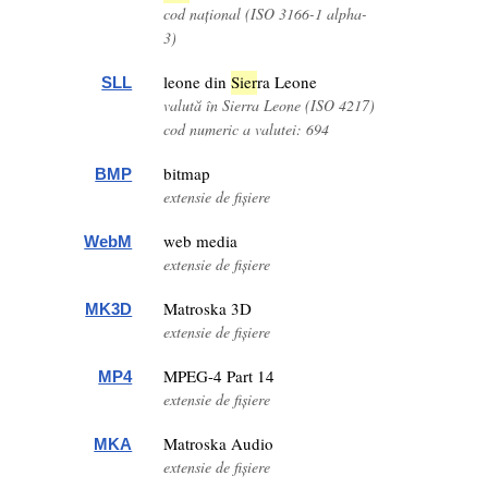
cod național (ISO 3166-1 alpha-
3)
leone din
Sier
ra Leone
SLL
valută în Sierra Leone (ISO 4217)
cod numeric a valutei: 694
bitmap
BMP
extensie de fișiere
web media
WebM
extensie de fișiere
Matroska 3D
MK3D
extensie de fișiere
MPEG-4 Part 14
MP4
extensie de fișiere
Matroska Audio
MKA
extensie de fișiere