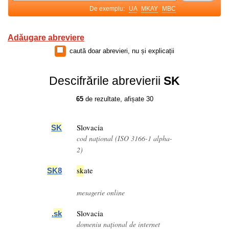
De exemplu:
UA
MKAY
MBC
Adăugare abreviere
caută doar abrevieri, nu și explicații
Descifrările abrevierii
SK
65
de rezultate, afișate 30
Slovacia
SK
cod național (ISO 3166-1 alpha-
2)
sk
ate
SK
8
mesagerie online
Slovacia
.
sk
domeniu național de internet