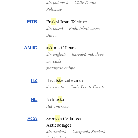
din poloneză — Căile Ferate
Poloneze
Eu
sk
al Irrati Telebista
EITB
din bască — Radioteleviziunea
Bască
a
sk
me if I care
AMIIC
din engleză — întreabă-mă, dacă
îmi pasă
mesagerie online
Hrvat
sk
e željeznice
HZ
din croată — Căile Ferate Croate
Nebra
sk
a
NE
stat american
Sven
sk
a Cellulosa
SCA
Aktiebolaget
din suedeză — Compania Suedeză