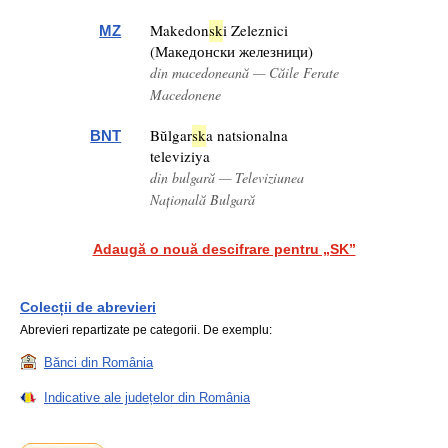
Makedon
sk
i Zeleznici
MZ
(Македонски железници)
din macedoneană — Căile Ferate
Macedonene
Bŭlgar
sk
a natsionalna
BNT
televiziya
din bulgară — Televiziunea
Națională Bulgară
Adaugă o nouă descifrare pentru „SK”
Colecții de abrevieri
Abrevieri repartizate pe categorii. De exemplu:
Bănci din România
Indicative ale județelor din România