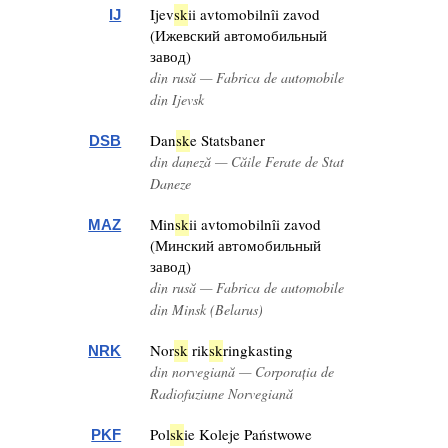
Ijev
sk
ii avtomobilnîi zavod
IJ
(Ижевский автомобильный
завод)
din rusă — Fabrica de automobile
din Ijevsk
Dan
sk
e Statsbaner
DSB
din daneză — Căile Ferate de Stat
Daneze
Min
sk
ii avtomobilnîi zavod
MAZ
(Минский автомобильный
завод)
din rusă — Fabrica de automobile
din Minsk (Belarus)
Nor
sk
rik
sk
ringkasting
NRK
din norvegiană — Corporația de
Radiofuziune Norvegiană
Pol
sk
ie Koleje Państwowe
PKF