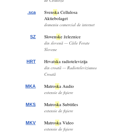
de Celuloză
Sven
sk
a Cellulosa
.sca
Aktiebolaget
domeniu comercial de internet
Sloven
sk
e železnice
SZ
din slovenă — Căile Ferate
Slovene
Hrvat
sk
a radiotelevizija
HRT
din croată — Radioteleviziunea
Croată
Matro
sk
a Audio
MKA
extensie de fișiere
Matro
sk
a Subtitles
MKS
extensie de fișiere
Matro
sk
a Video
MKV
extensie de fișiere