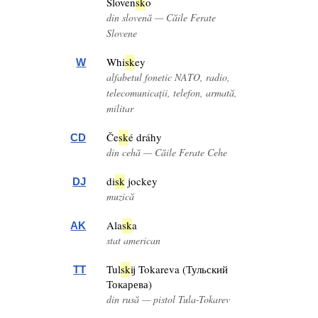
Sloven
sk
o
din slovenă — Căile Ferate
Slovene
Whi
sk
ey
W
alfabetul fonetic NATO, radio,
telecomunicații, telefon, armată,
militar
Če
sk
é dráhy
CD
din cehă — Căile Ferate Cehe
di
sk
jockey
DJ
muzică
Ala
sk
a
AK
stat american
Tul
sk
ij Tokareva (Тульский
TT
Токарева)
din rusă — pistol Tula-Tokarev