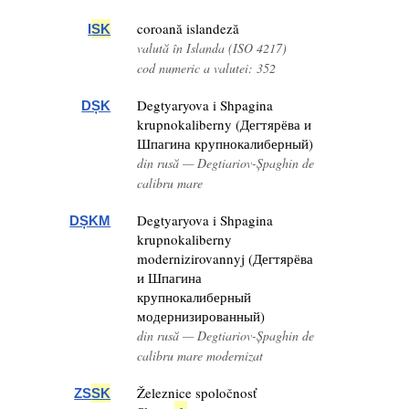
coroană islandeză
I
SK
valută în Islanda (ISO 4217)
cod numeric a valutei: 352
Degtyaryova i Shpagina
DȘK
krupnokaliberny (Дегтярёва и
Шпагина крупнокалиберный)
din rusă — Degtiariov-Șpaghin de
calibru mare
Degtyaryova i Shpagina
DȘKM
krupnokaliberny
modernizirovannyj (Дегтярёва
и Шпагина
крупнокалиберный
модернизированный)
din rusă — Degtiariov-Șpaghin de
calibru mare modernizat
Železnice spoločnosť
ZS
SK