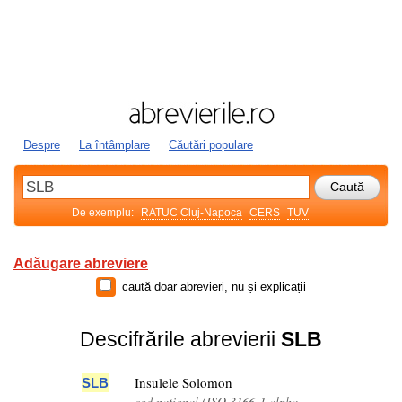
Despre
La întâmplare
Căutări populare
De exemplu:
RATUC Cluj-Napoca
CERS
TUV
Adăugare abreviere
caută doar abrevieri, nu și explicații
Descifrările abrevierii
SLB
Insulele Solomon
SLB
cod național (ISO 3166-1 alpha-