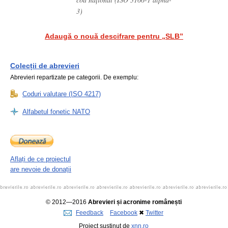
3)
Adaugă o nouă descifrare pentru „SLB”
Colecții de abrevieri
Abrevieri repartizate pe categorii. De exemplu:
Coduri valutare (ISO 4217)
Alfabetul fonetic NATO
Aflați de ce proiectul
are nevoie de donații
© 2012—2016
Abrevieri și acronime românești
Feedback
Facebook
✖
Twitter
Proiect susținut de
xnn.ro