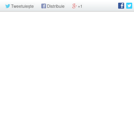
Tweetuiește
Distribuie
+1